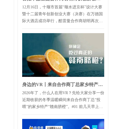
12月16日，十堰市首届“堰水进京杯”设计大赛
暨十二届青年创新创业大赛（决赛）在万德国
际大酒店成功举行，酷雷曼合作商胡明再次斩
获大奖！根据赛事安排，接下来，将组...
身边的VR丨来自合作商丁总家乡特产的“投喂”
2026年了，什么人在用VR？先给大家分享一份
近期收获的冬季温暖瞬间来自合作商丁总“投
喂”的家乡特产“赣南脐橙”。#01 前几天早上来
公司，突然看到前...