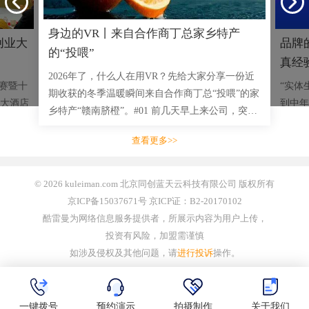
身边的VR丨来自合作商丁总家乡特产
创业大
品牌
的“投喂”
真经
2026年了，什么人在用VR？先给大家分享一份近
大赛暨十
“实体
期收获的冬季温暖瞬间来自合作商丁总“投喂”的家
大酒店
到中年
乡特产“赣南脐橙”。#01 前几天早上来公司，突然
！根据
也被这
看到前台整齐摆放了满满十箱赣南脐橙赣南脐橙的
重点企
三四千
查看更多>>
名头大家都听过，也吃过
绩说话
© 2026 kuleiman.com 北京同创蓝天云科技有限公司 版权所有
京ICP备15037671号 京ICP证：B2-20170102
酷雷曼为网络信息服务提供者，所展示内容为用户上传，
投资有风险，加盟需谨慎
如涉及侵权及其他问题，请
进行投诉
操作。
一键拨号
预约演示
拍摄制作
关于我们