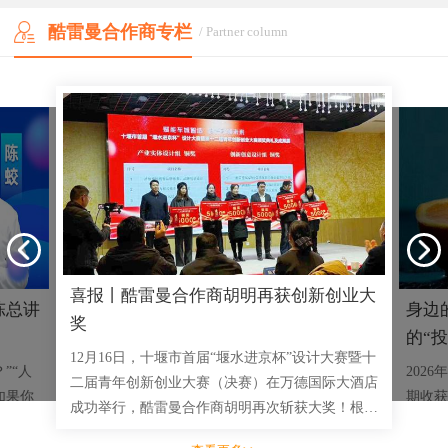
酷雷曼合作商专栏
/ Partner column
喜报丨酷雷曼合作商胡明再获创新创业大
陈总讲
身边
奖
的“投
12月16日，十堰市首届“堰水进京杯”设计大赛暨十
”“人
202
二届青年创新创业大赛（决赛）在万德国际大酒店
如果你
期收获
成功举行，酷雷曼合作商胡明再次斩获大奖！根据
一两千
乡特产
赛事安排，接下来，将组织获奖项目方与市重点企
实战成
看到前