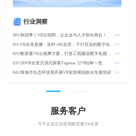
行业洞察
>>
001/秋招季丨VR云招聘，让企业与人才双向奔赴！
001
>>
011/VR全景直播：实时+8K实景，千行百业的数字化利器
011
>>
021/酷雷曼VR云观摩方案，打造工程建设数字化观摩新范式
>>
031/3DVR全景沉浸式探索Tugwise 3270结构一览
>>
041/珠海市生态环境局开展VR实景模拟执法专题培训
服务客户
万千企业正在使用酷雷曼VR全景