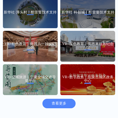
新华社·潭头村丨酷雷曼技术支持
新华社·科创城丨酷雷曼技术支持
VR+红色教育丨南昌八一起义纪
VR+红色教育丨周恩来祖居纪念
念馆
馆
VR+全域旅游丨宁夏全域交通导
VR+数字政务丨阳泉市城区政务
览平台
中心
查看更多