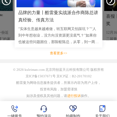
品牌的力量丨酷雷曼实战派合作商陈总讲
产
喜报
真经验、传真方法
奖
“实体生意越来越难做，转互联网又怕踩坑？”“人
一份近
12月
到中年想创业，没方向没资源更没底气？”如果你
喂”的家
二届青
也被这些问题困住，那陈蛟陈总，从零，到一两千
司，突然
成功举
三四千的小单，到拿下多单十几万大单，用实战成
脐橙的
赛事安
查看更多>>
绩说话的创业者，将毫无
业开展
© 2026 kuleiman.com 北京同创蓝天云科技有限公司 版权所有
京ICP备15037671号 京ICP证：B2-20170102
酷雷曼为网络信息服务提供者，所展示内容为用户上传，
投资有风险，加盟需谨慎
如涉及侵权及其他问题，请
进行投诉
操作。
一键拨号
预约演示
拍摄制作
关于我们