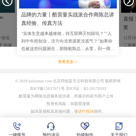
品牌的力量丨酷雷曼实战派合作商陈总讲
产
喜报
真经验、传真方法
奖
“实体生意越来越难做，转互联网又怕踩坑？”“人
一份近
12月
到中年想创业，没方向没资源更没底气？”如果你
喂”的家
二届青
也被这些问题困住，那陈蛟陈总，从零，到一两千
司，突然
成功举
三四千的小单，到拿下多单十几万大单，用实战成
脐橙的
赛事安
查看更多>>
绩说话的创业者，将毫无
业开展
© 2026 kuleiman.com 北京同创蓝天云科技有限公司 版权所有
京ICP备15037671号 京ICP证：B2-20170102
酷雷曼为网络信息服务提供者，所展示内容为用户上传，
投资有风险，加盟需谨慎
如涉及侵权及其他问题，请
进行投诉
操作。
一键拨号
预约演示
拍摄制作
关于我们