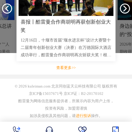
喜报丨酷雷曼合作商胡明再获创新创业大
陈总讲
身边
奖
的“投
12月16日，十堰市首届“堰水进京杯”设计大赛暨十
”“人
202
二届青年创新创业大赛（决赛）在万德国际大酒店
如果你
期收获
成功举行，酷雷曼合作商胡明再次斩获大奖！根据
一两千
乡特产
赛事安排，接下来，将组织获奖项目方与市重点企
实战成
看到前
查看更多>>
业开展对接会；对优质项�
名头大
© 2026 kuleiman.com 北京同创蓝天云科技有限公司 版权所有
京ICP备15037671号 京ICP证：B2-20170102
酷雷曼为网络信息服务提供者，所展示内容为用户上传，
投资有风险，加盟需谨慎
如涉及侵权及其他问题，请
进行投诉
操作。