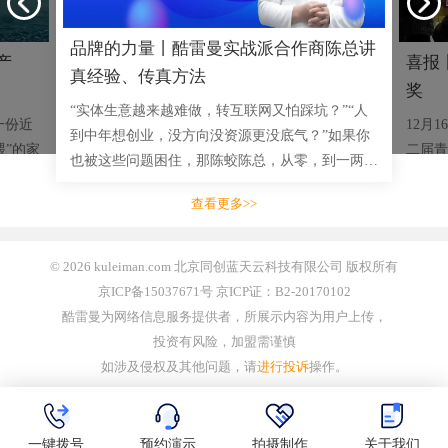
品牌的力量丨酷雷曼实战派合作商陈总讲
产
喜报
真经验、传真方法
奖
“实体生意越来越难做，转互联网又怕踩坑？”“人
一份近
12月
到中年想创业，没方向没资源更没底气？”如果你
喂”的家
二届青
也被这些问题困住，那陈蛟陈总，从零，到一两千
司，突然
成功举
三四千的小单，到拿下多单十几万大单，用实战成
脐橙的
赛事安
查看更多>>
绩说话的创业者，将毫无
业开展
© 2026 kuleiman.com 北京同创蓝天云科技有限公司 版权所有
京ICP备15037671号 京ICP证：B2-20170102
酷雷曼为网络信息服务提供者，所展示内容为用户上传，
投资有风险，加盟需谨慎
如涉及侵权及其他问题，请
进行投诉
操作。
一键拨号
预约演示
拍摄制作
关于我们