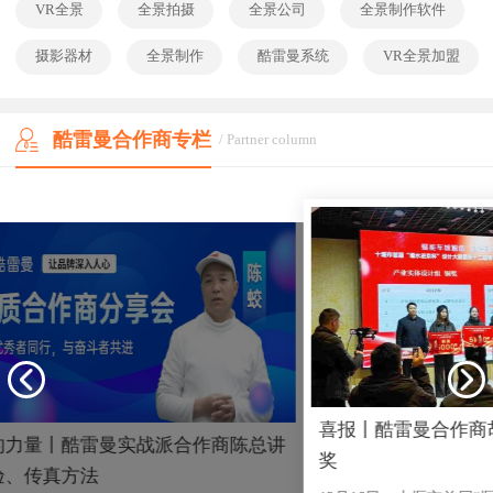
VR全景
全景拍摄
全景公司
全景制作软件
摄影器材
全景制作
酷雷曼系统
VR全景加盟
酷雷曼合作商专栏
/ Partner column
喜报丨酷雷曼合作商胡明再获创新创业大
陈总讲
身边
奖
的“