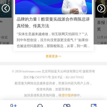
品牌的力量丨酷雷曼实战派合作商陈总讲
产
喜报
真经验、传真方法
奖
“实体生意越来越难做，转互联网又怕踩坑？”“人
一份近
12月
到中年想创业，没方向没资源更没底气？”如果你
喂”的家
二届青
也被这些问题困住，那陈蛟陈总，从零，到一两千
司，突然
成功举
三四千的小单，到拿下多单十几万大单，用实战成
脐橙的
赛事安
查看更多>>
绩说话的创业者，将毫无
业开展
© 2026 kuleiman.com 北京同创蓝天云科技有限公司 版权所有
京ICP备15037671号 京ICP证：B2-20170102
酷雷曼为网络信息服务提供者，所展示内容为用户上传，
投资有风险，加盟需谨慎
如涉及侵权及其他问题，请
进行投诉
操作。