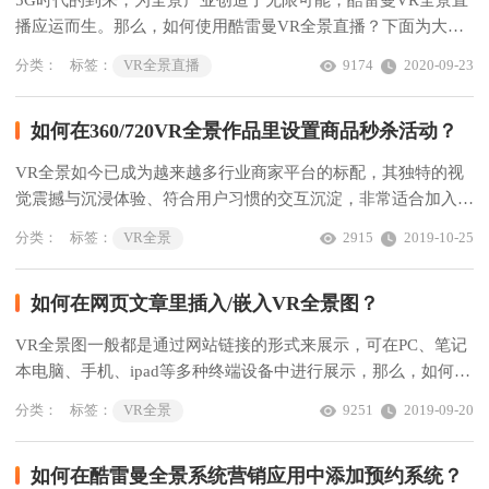
播应运而生。那么，如何使用酷雷曼VR全景直播？下面为大家
分享酷雷曼3DVR全景营销系统后台全景直播使用教程。
分类：
标签：
VR全景直播
9174
2020-09-23
如何在360/720VR全景作品里设置商品秒杀活动？
VR全景如今已成为越来越多行业商家平台的标配，其独特的视
觉震撼与沉浸体验、符合用户习惯的交互沉淀，非常适合加入广
告营销元素。那么如何在360/720VR全景作品里设置商品秒杀活
分类：
标签：
VR全景
2915
2019-10-25
动？
如何在网页文章里插入/嵌入VR全景图？
VR全景图一般都是通过网站链接的形式来展示，可在PC、笔记
本电脑、手机、ipad等多种终端设备中进行展示，那么，如何在
网页文章里插入/嵌入360VR全景？
分类：
标签：
VR全景
9251
2019-09-20
如何在酷雷曼全景系统营销应用中添加预约系统？