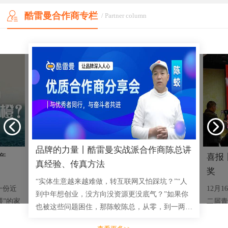
酷雷曼合作商专栏
/ Partner column
品牌的力量丨酷雷曼实战派合作商陈总讲
产
喜报
真经验、传真方法
奖
“实体生意越来越难做，转互联网又怕踩坑？”“人
一份近
12月
到中年想创业，没方向没资源更没底气？”如果你
喂”的家
二届青
也被这些问题困住，那陈蛟陈总，从零，到一两千
司，突然
成功举
三四千的小单，到拿下多单十几万大单，用实战成
脐橙的
赛事安