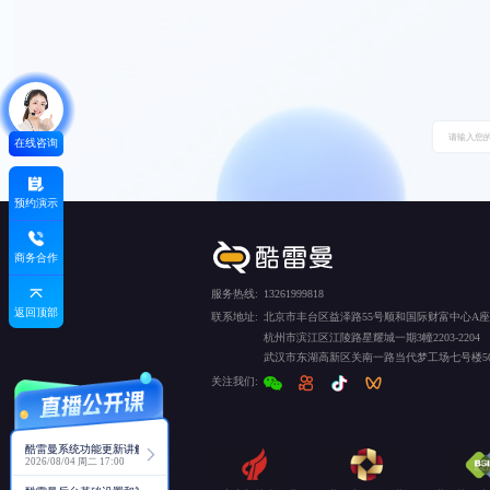
在线咨询
预约演示
商务合作
服务热线:
13261999818
返回顶部
联系地址:
北京市丰台区益泽路55号顺和国际财富中心A座5
杭州市滨江区江陵路星耀城一期3幢2203-2204
武汉市东湖高新区关南一路当代梦工场七号楼50
关注我们:
酷雷曼系统功能更新讲解
2026/08/04 周二 17:00