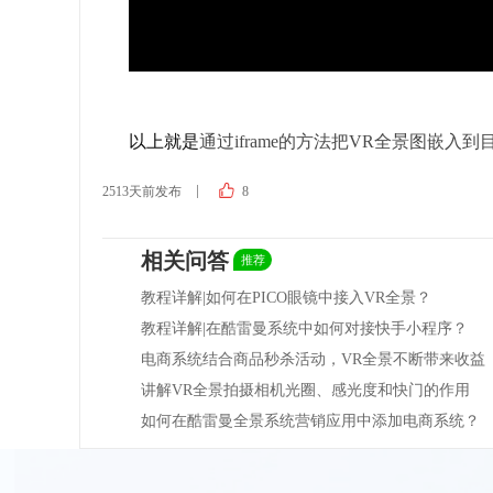
以上就是
通过iframe的方法把VR全景图嵌
2513天前发布
8
相关问答
推荐
教程详解|如何在PICO眼镜中接入VR全景？
教程详解|在酷雷曼系统中如何对接快手小程序？
电商系统结合商品秒杀活动，VR全景不断带来收益
讲解VR全景拍摄相机光圈、感光度和快门的作用
如何在酷雷曼全景系统营销应用中添加电商系统？