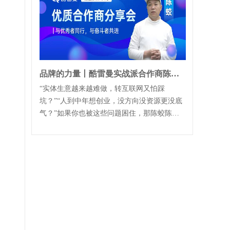
品牌的力量丨酷雷曼实战派合作商陈总讲真经验、传真方法
“实体生意越来越难做，转互联网又怕踩
坑？”“人到中年想创业，没方向没资源更没底
气？”如果你也被这些问题困住，那陈蛟陈
总，从零，到一两千三四千的小单，到拿下多
单十...