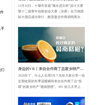
12月16日，十堰市首届“堰水进京杯”设计大赛
暨十二届青年创新创业大赛（决赛）在万德国
图作
际大酒店成功举行，酷雷曼合作商胡明再次斩
获大奖！根据赛事安排，接下来，将组...
以手
身边的VR丨来自合作商丁总家乡特产的“投喂”
我们
2026年了，什么人在用VR？先给大家分享一份
近期收获的冬季温暖瞬间来自合作商丁总“投
喂”的家乡特产“赣南脐橙”。#01 前几天早上来
公司，突然看到前...