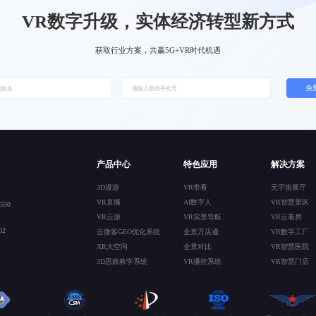
VR数字升级，实体经济转型新方式
获取行业方案，共赢5G+VR时代机遇
免
产品中心
特色应用
解决方案
3D漫游
VR带看
元宇宙展厅
VR直播
AI数字人
VR智慧景区
50
VR云游
VR实景导航
VR云看房
2
云微客GEO优化系统
全景万店通
VR数字工厂
XR大空间
全景对比
VR智慧医院
3D思政教学系统
VR播控系统
VR智慧门店