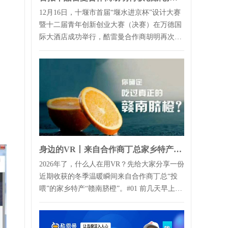
12月16日，十堰市首届“堰水进京杯”设计大赛
暨十二届青年创新创业大赛（决赛）在万德国
际大酒店成功举行，酷雷曼合作商胡明再次斩
获大奖！根据赛事安排，接下来，将组...
身边的VR丨来自合作商丁总家乡特产的“投喂”
2026年了，什么人在用VR？先给大家分享一份
近期收获的冬季温暖瞬间来自合作商丁总“投
喂”的家乡特产“赣南脐橙”。#01 前几天早上来
公司，突然看到前...