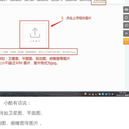
小酷有话说：
传如卫星图、平面图、
划图、俯瞰图等图片，