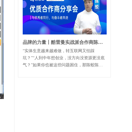
品牌的力量丨酷雷曼实战派合作商陈总讲真经验、传真方法
“实体生意越来越难做，转互联网又怕踩
坑？”“人到中年想创业，没方向没资源更没底
气？”如果你也被这些问题困住，那陈蛟陈
总，从零，到一两千三四千的小单，到拿下多
单十...