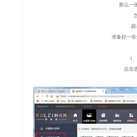
那么一
跟
准备好一张
1
点击