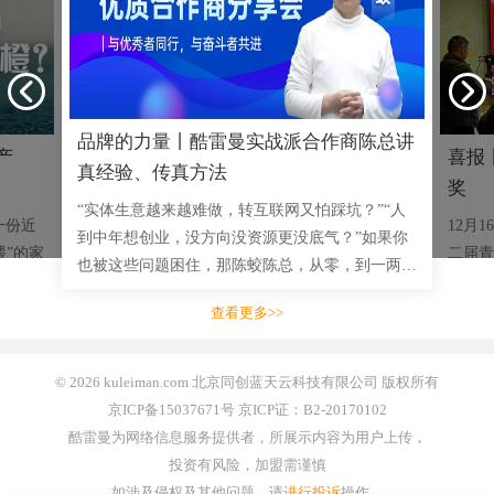
品牌的力量丨酷雷曼实战派合作商陈总讲
产
喜报
真经验、传真方法
奖
“实体生意越来越难做，转互联网又怕踩坑？”“人
一份近
12月
到中年想创业，没方向没资源更没底气？”如果你
喂”的家
二届青
也被这些问题困住，那陈蛟陈总，从零，到一两千
司，突然
成功举
三四千的小单，到拿下多单十几万大单，用实战成
脐橙的
赛事安
查看更多>>
绩说话的创业者，将毫无
业开展
© 2026 kuleiman.com 北京同创蓝天云科技有限公司 版权所有
京ICP备15037671号 京ICP证：B2-20170102
酷雷曼为网络信息服务提供者，所展示内容为用户上传，
投资有风险，加盟需谨慎
如涉及侵权及其他问题，请
进行投诉
操作。