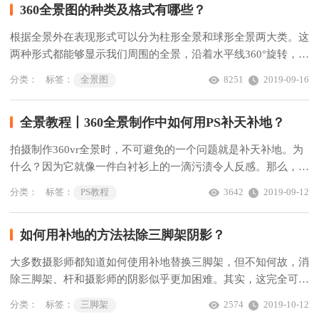
360全景图的种类及格式有哪些？
根据全景外在表现形式可以分为柱形全景和球形全景两大类。这
两种形式都能够显示我们周围的全景，沿着水平线360°旋转，向
上90°，向下90°......
分类：
标签：
全景图
8251
2019-09-16
全景教程丨360全景制作中如何用PS补天补地？
拍摄制作360vr全景时，不可避免的一个问题就是补天补地。为
什么？因为它就像一件白衬衫上的一滴污渍令人反感。那么，如
何补天补地？
分类：
标签：
PS教程
3642
2019-09-12
如何用补地的方法祛除三脚架阴影？
大多数摄影师都知道如何使用补地替换三脚架，但不知何故，消
除三脚架、杆和摄影师的阴影似乎更加困难。其实，这完全可以
通过相同的原理来完成：将位于不同位置阴影的几个镜头组合在
分类：
标签：
三脚架
2574
2019-10-12
一起。