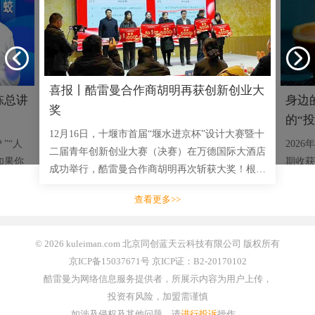
喜报丨酷雷曼合作商胡明再获创新创业大
陈总讲
身边
奖
的“投
12月16日，十堰市首届“堰水进京杯”设计大赛暨十
”“人
202
二届青年创新创业大赛（决赛）在万德国际大酒店
如果你
期收获
成功举行，酷雷曼合作商胡明再次斩获大奖！根据
一两千
乡特产
赛事安排，接下来，将组织获奖项目方与市重点企
实战成
看到前
查看更多>>
业开展对接会；对优质项�
名头大
© 2026 kuleiman.com 北京同创蓝天云科技有限公司 版权所有
京ICP备15037671号 京ICP证：B2-20170102
酷雷曼为网络信息服务提供者，所展示内容为用户上传，
投资有风险，加盟需谨慎
如涉及侵权及其他问题，请
进行投诉
操作。