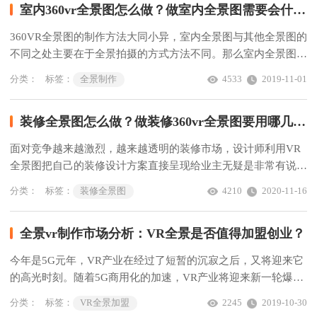
室内360vr全景图怎么做？做室内全景图需要会什么软件？
360VR全景图的制作方法大同小异，室内全景图与其他全景图的
不同之处主要在于全景拍摄的方式方法不同。那么室内全景图制
作？需要会什么软件？
分类：
标签：
全景制作
4533
2019-11-01
装修全景图怎么做？做装修360vr全景图要用哪几个软件?
面对竞争越来越激烈，越来越透明的装修市场，设计师利用VR
全景图把自己的装修设计方案直接呈现给业主无疑是非常有说服
力的，能大大提高成单率。那么，装修全景图该怎么做？做装修
分类：
标签：
装修全景图
4210
2020-11-16
360vr全景图需要用哪几个软件?
全景vr制作市场分析：VR全景是否值得加盟创业？
今年是5G元年，VR产业在经过了短暂的沉寂之后，又将迎来它
的高光时刻。随着5G商用化的加速，VR产业将迎来新一轮爆
发。那么，VR全景是否值得加盟创业，前景几何？
分类：
标签：
VR全景加盟
2245
2019-10-30