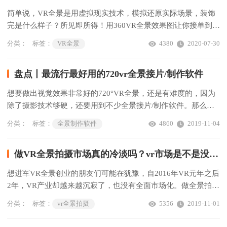
简单说，VR全景是用虚拟现实技术，模拟还原实际场景，装饰
完是什么样子？所见即所得！用360VR全景效果图让你接单到手
软，赶紧行动起来吧！
分类：
标签：
VR全景
4380
2020-07-30
盘点丨最流行最好用的720vr全景接片/制作软件
想要做出视觉效果非常好的720°VR全景，还是有难度的，因为
除了摄影技术够硬，还要用到不少全景接片/制作软件。那么，
最流行最好用的720°vr全景接片/制作软件有哪些？下面给大家
分类：
标签：
全景制作软件
4860
2019-11-04
做个简单盘点。
做VR全景拍摄市场真的冷淡吗？vr市场是不是没希望了？
想进军VR全景创业的朋友们可能在犹豫，自2016年VR元年之后
2年，VR产业却越来越沉寂了，也没有全面市场化。做全景拍摄
市场冷淡？VR市场是不是没希望了？
分类：
标签：
vr全景拍摄
5356
2019-11-01