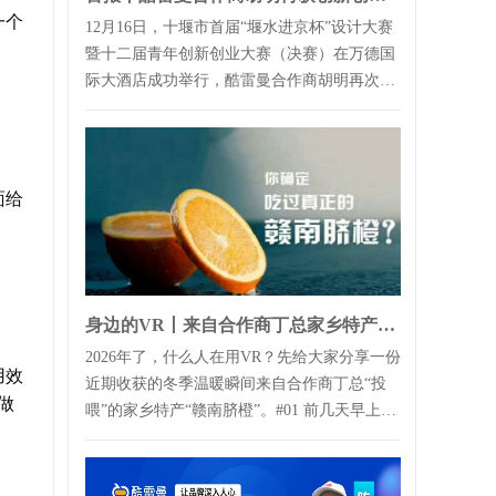
一个
12月16日，十堰市首届“堰水进京杯”设计大赛
暨十二届青年创新创业大赛（决赛）在万德国
际大酒店成功举行，酷雷曼合作商胡明再次斩
获大奖！根据赛事安排，接下来，将组...
面给
身边的VR丨来自合作商丁总家乡特产的“投喂”
2026年了，什么人在用VR？先给大家分享一份
用效
近期收获的冬季温暖瞬间来自合作商丁总“投
做
喂”的家乡特产“赣南脐橙”。#01 前几天早上来
公司，突然看到前...