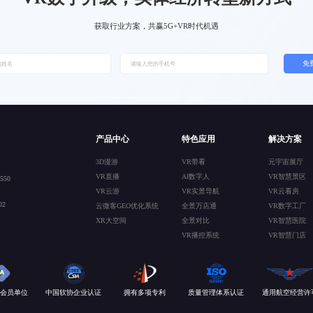
获取行业方案，共赢5G+VR时代机遇
免
产品中心
特色应用
解决方案
3D漫游
VR带看
元宇宙展厅
VR直播
AI数字人
VR智慧景区
50
VR云游
VR实景导航
VR云看房
2
云微客GEO优化系统
全景万店通
VR数字工厂
XR大空间
全景对比
VR智慧医院
VR播控系统
VR智慧门店
会员单位
中国软协企业认证
拥有多项专利
质量管理体系认证
通用航空经营许