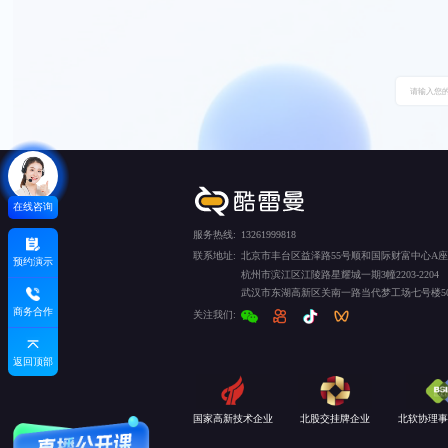
在线咨询
服务热线:
13261999818
联系地址:
北京市丰台区益泽路55号顺和国际财富中心A座5
预约演示
杭州市滨江区江陵路星耀城一期3幢2203-2204
武汉市东湖高新区关南一路当代梦工场七号楼50
商务合作
关注我们:
返回顶部
国家高新技术企业
北股交挂牌企业
北软协理事