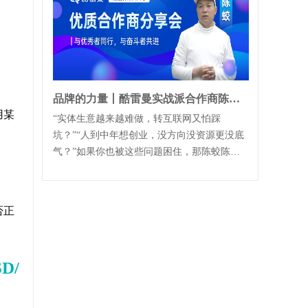
品牌的力量丨酷雷曼实战派合作商陈总讲真经验、传真方法
用某
“实体生意越来越难做，转互联网又怕踩
坑？”“人到中年想创业，没方向没资源更没底
气？”如果你也被这些问题困住，那陈蛟陈
总，从零，到一两千三四千的小单，到拿下多
单十...
否正
D/