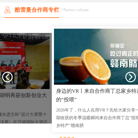
酷雷曼合作商专栏
/ Partner column
身边的VR丨来自合作商丁总家乡特产
创业大
品牌
的“投喂”
真经
2026年了，什么人在用VR？先给大家分享一份近
大赛暨十
“实体
期收获的冬季温暖瞬间来自合作商丁总“投喂”的家
大酒店
到中年
乡特产“赣南脐
也被这