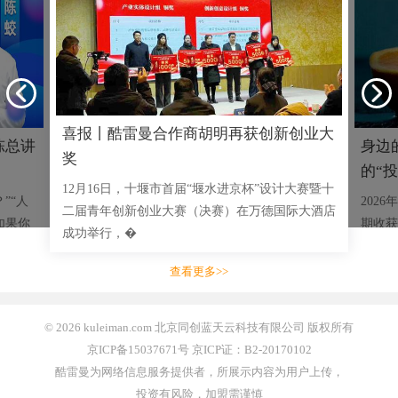
喜报丨酷雷曼合作商胡明再获创新创业大
陈总讲
身边
奖
的“投
12月16日，十堰市首届“堰水进京杯”设计大赛暨十
”“人
202
二届青年创新创业大赛（决赛）在万德国际大酒店
如果你
期收获
成功举行，�
乡特产
查看更多>>
© 2026 kuleiman.com 北京同创蓝天云科技有限公司 版权所有
京ICP备15037671号 京ICP证：B2-20170102
酷雷曼为网络信息服务提供者，所展示内容为用户上传，
投资有风险，加盟需谨慎