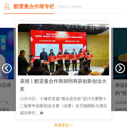
酷雷曼合作商专栏
/ Partner column
喜报丨酷雷曼合作商胡明再获创新创业大
陈总讲
身边
奖
的“投
12月16日，十堰市首届“堰水进京杯”设计大赛暨十
”“人
202
二届青年创新创业大赛（决赛）在万德国际大酒店
如果你
期收获
成功举行，�
乡特产
查看更多>>