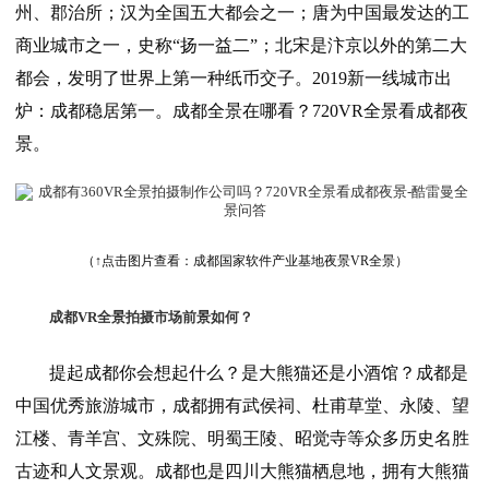
州、郡治所；汉为全国五大都会之一；唐为中国最发达的工
商业城市之一，史称“扬一益二”；北宋是汴京以外的第二大
都会，发明了世界上第一种纸币交子。2019新一线城市出
炉：成都稳居第一。成都全景在哪看？720VR全景看成都夜
景。
（↑点击图片查看：
成都国家软件产业基地
夜景
VR全景
）
成都VR全景拍摄市场前景如何？
提起成都你会想起什么？是大熊猫还是小酒馆？成都是
中国优秀旅游城市，成都拥有武侯祠、杜甫草堂、永陵、望
江楼、青羊宫、文殊院、明蜀王陵、昭觉寺等众多历史名胜
古迹和人文景观。成都也是四川大熊猫栖息地，拥有大熊猫