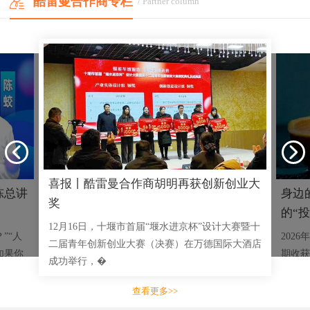
酷雷曼合作商专栏
/ Partner column
喜报丨酷雷曼合作商胡明再获创新创业大
陈总讲
身边
奖
的“投
12月16日，十堰市首届“堰水进京杯”设计大赛暨十
”“人
202
二届青年创新创业大赛（决赛）在万德国际大酒店
如果你
期收获
成功举行，�
乡特产
查看更多>>