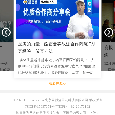
品牌的力量丨酷雷曼实战派合作商陈总讲
产
喜报
真经验、传真方法
奖
“实体生意越来越难做，转互联网又怕踩坑？”“人
一份近
12月
到中年想创业，没方向没资源更没底气？”如果你
喂”的家
二届青
也被这些问题困住，那陈蛟陈总，从零，到一两千
司，突然
成功举
三四千的小单，到拿下多单十几万大单，用实战成
脐橙的
赛事安
查看更多>>
绩说话的创业者，将毫无
业开展
© 2026 kuleiman.com 北京同创蓝天云科技有限公司 版权所有
京ICP备15037671号 京ICP证：B2-20170102
酷雷曼为网络信息服务提供者，所展示内容为用户上传，