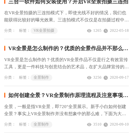
三合一软件如何安装使用？开启VR全景拍摄三连拍
在VR全景拍摄的三连拍模式下，即使光线不好的情况，我们也
能获得比较好的曝光效果。三连拍模式不仅仅是在拍摄过程中多
拍摄两次，它是每个角度获得三张照片，分别是高曝光、正常曝
分类：
标签：
VR全景拍摄
1265
2022-05-18
光、弱曝光，然后经过三合一软件合成就能获得一张曝光比较好
的照片。
VR全景是怎么制作的？优质的全景作品并不那么简单！
VR全景是怎么制作的？优质的VR全景作品不仅是行之有效宣传
工具，更是一件科技与创意结合的艺术品，在扩大品牌宣传的同
时，更能为用户带来精彩的视觉享受。
分类：
标签：
全景制作
3256
2020-09-17
如何创建全景？VR全景制作原理流程及注意事项解析
全景，一般是指VR全景，即720°全景展示。新手小白如何创建
全景？事实上VR全景制作并没有想象中的那么难，下面为大家
分享创建全景的原理、流程及注意事项解析，欢迎点赞收藏转
分类：
标签：
全景制作
3510
2020-09-10
发。