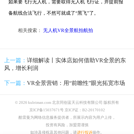
如果要飞行无人机，需要取得无人机飞行证，并提前报
备航线合法飞行，不然可就成了“黑飞”了。
相关搜索：
无人机VR全景航拍航拍
上一篇：
详细解读丨实体店如何借助VR全景的东
风，增长利润
下一篇：
VR全景营销：用“前瞻性”眼光拓宽市场
© 2026 kuleiman.com 北京同创蓝天云科技有限公司 版权所有
京ICP备15037671号 京ICP证：B2-20170102
酷雷曼为网络信息服务提供者，所展示内容为用户上传，
投资有风险，加盟需谨慎
如涉及侵权及其他问题，请
进行投诉
操作。