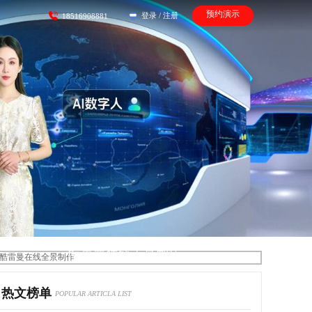
预约演示
登录
/
注册
18516908881
酷雷曼在线全景制作
热文榜单
POPULAR ARTICLA LIST