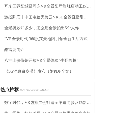
耳东国际影城暨耳东VR全景影厅旗舰店动工仪式盛大举行
激战到底丨中国电信天翼云VR3D全景直播引燃拳击热火
全景奥妙知多少，怎么用全景拍出5个人你
“VR全景时代 360度实景地图引领全新生活方式
酷雷曼简介
八宝山殡仪馆开放VR全景体验“生死跨越”
《5G消息白皮书》发布（附PDF全文）
热点推荐
HOT RECOMMENDATION
数字时代，VR虚拟展会打造全渠道同步营销新模式