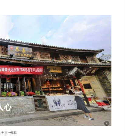
R全景+餐饮