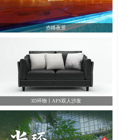
赤峰夜景
3D环物丨AFS双人沙发