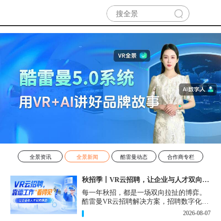
全景资讯
全景新闻
酷雷曼动态
合作商专栏
秋招季丨VR云招聘，让企业与人才双向奔赴！
每一年秋招，都是一场双向拉扯的博弈。
酷雷曼VR云招聘解决方案，招聘数字化的
实用工具，告别“信息博弈”，真正实现企
2026-08-07
业与人才双向奔赴。