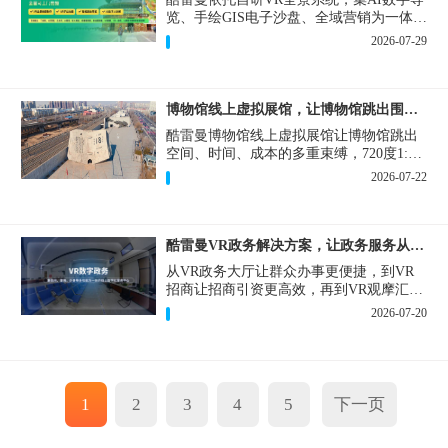
览、手绘GIS电子沙盘、全域营销为一体，
打造从VR全景拍摄制作到成熟VR云游落
2026-07-29
地案例。
博物馆线上虚拟展馆，让博物馆跳出围墙让历史随处可及
酷雷曼博物馆线上虚拟展馆让博物馆跳出
空间、时间、成本的多重束缚，720度1:1
实景复刻的VR数字展厅，已经成为博物馆
2026-07-22
数字化刚需新基建。
酷雷曼VR政务解决方案，让政务服务从“看得见”开始
从VR政务大厅让群众办事更便捷，到VR
招商让招商引资更高效，再到VR观摩汇报
让政务成果更直观，酷雷曼VR政务解决方
2026-07-20
案，解锁政务服务新体验，让服务从“看得
见”开始，向“更优质”迈进！
1
2
3
4
5
下一页