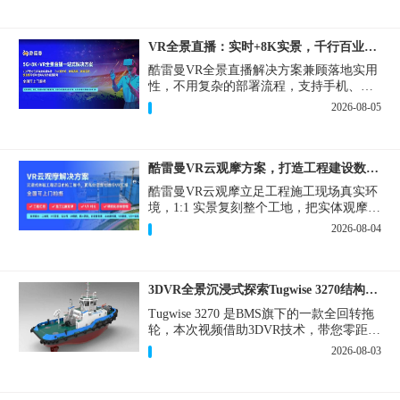
VR全景直播：实时+8K实景，千行百业的数字化利器
酷雷曼VR全景直播解决方案兼顾落地实用
性，不用复杂的部署流程，支持手机、网
页多端访问，解决各行各业 “看得见、信
2026-08-05
得过、降成本、提转化” 的实际难题。
酷雷曼VR云观摩方案，打造工程建设数字化观摩新范式
酷雷曼VR云观摩立足工程施工现场真实环
境，1:1 实景复刻整个工地，把实体观摩会
完整搬到云端线上，兼顾线下实体观摩与
2026-08-04
线上云观摩双重需求，为施工单位、建设
方、监理、监管部门提供一套接地气、可
落地的数字化观摩解决方案。
3DVR全景沉浸式探索Tugwise 3270结构一览
Tugwise 3270 是BMS旗下的一款全回转拖
轮，本次视频借助3DVR技术，带您零距离
透视这艘拖轮的内外构造，沉浸式探索每
2026-08-03
一处细节。