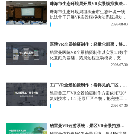
珠海市生态环境局开展VR实景模拟执法专题培训
珠海市生态环境局组织全市生态环境一线
执法骨干开展VR实景模拟执法系统规划建
设和教学培训，持续推进科技赋能生态环
2026-08-03
境执法，夯实队伍办案“基本功”。
医院VR全景拍摄制作：轻量化部署，解决医患真实痛点
酷雷曼医院VR全景拍摄制作以实景1:1数字
化复刻为基础，拓展远程互动模块，支持
定制，轻量化搭建部署，可挂载在公众
2026-07-30
号、官网等线上平台。
工厂VR全景拍摄制作：看得见的厂区，省下来的成本
酷雷曼工厂VR全景拍摄制作方案依托720°
复刻技术，1:1 还原厂区全貌，把完整工厂
搬进手机、电脑大屏，既是工厂对外拓客
2026-07-30
的数字化名片，也是内部管理、人员培训
的轻量化工具，实实在在解决工厂经营过
程中的多个痛点。
酷雷曼VR云游系统，景区VR全景拍摄制作一站式落地
酷雷曼依托自研VR全景系统，集AI数字导