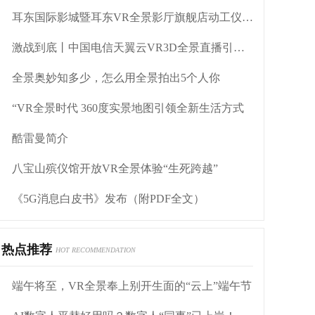
耳东国际影城暨耳东VR全景影厅旗舰店动工仪式盛大举行
激战到底丨中国电信天翼云VR3D全景直播引燃拳击热火
全景奥妙知多少，怎么用全景拍出5个人你
“VR全景时代 360度实景地图引领全新生活方式
酷雷曼简介
八宝山殡仪馆开放VR全景体验“生死跨越”
《5G消息白皮书》发布（附PDF全文）
热点推荐
HOT RECOMMENDATION
端午将至，VR全景奉上别开生面的“云上”端午节