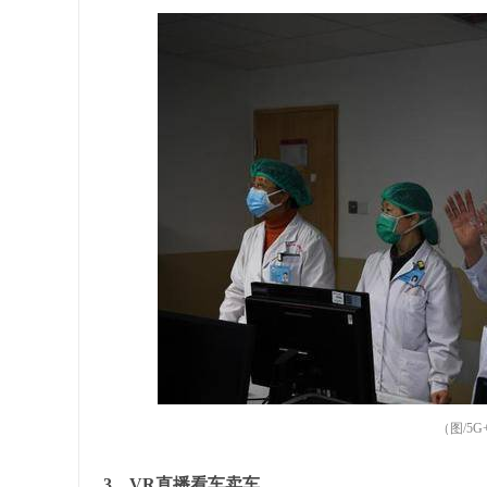
（图/5
3、VR直播看车卖车