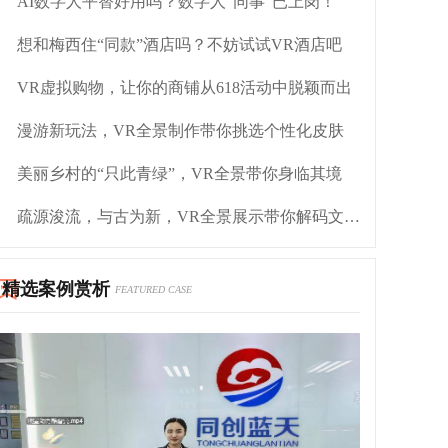
AI数字人平替好用吗？数字人“同事”已上岗！
想和梅西住“同款”酒店吗？不妨试试VR酒店吧
VR虚拟购物，让你的商铺从618活动中脱颖而出
漫游新玩法，VR全景制作带你挑选个性化皮肤
美丽乡村的“只此青绿”，VR全景带你身临其境
疏源浚流，与古为新，VR全景展示带你解码文化自信
精选案例赏析
FEATURED CASE