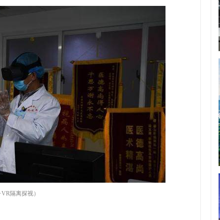
G+VR隔离探视）