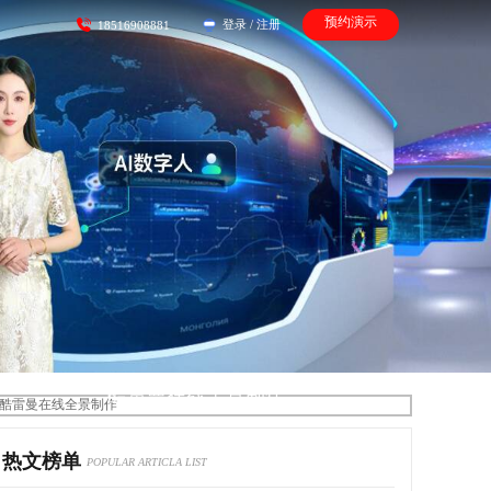
预约演示
登录
/
注册
18516908881
酷雷曼在线全景制作
热文榜单
POPULAR ARTICLA LIST