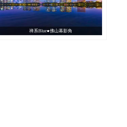
禅系Blue●佛山幕影角