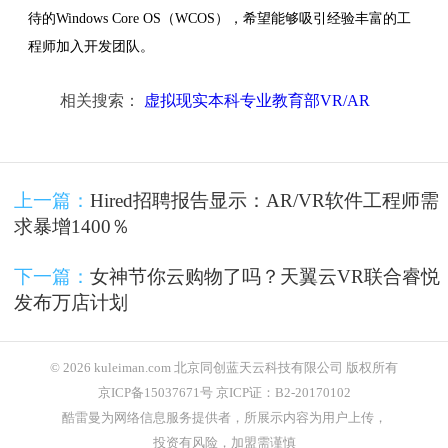
待的Windows Core OS（WCOS），希望能够吸引经验丰富的工
程师加入开发团队。
相关搜索：
虚拟现实本科专业教育部VR/AR
上一篇：
Hired招聘报告显示：AR/VR软件工程师需
求暴增1400％
下一篇：
女神节你云购物了吗？天翼云VR联合睿悦
发布万店计划
© 2026 kuleiman.com 北京同创蓝天云科技有限公司 版权所有
京ICP备15037671号 京ICP证：B2-20170102
酷雷曼为网络信息服务提供者，所展示内容为用户上传，
投资有风险，加盟需谨慎