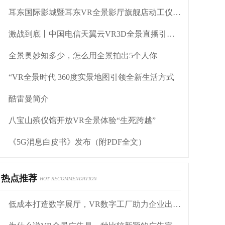
耳东国际影城暨耳东VR全景影厅旗舰店动工仪式盛大举行
激战到底丨中国电信天翼云VR3D全景直播引燃拳击热火
全景奥妙知多少，怎么用全景拍出5个人你
“VR全景时代 360度实景地图引领全新生活方式
酷雷曼简介
八宝山殡仪馆开放VR全景体验“生死跨越”
《5G消息白皮书》发布（附PDF全文）
热点推荐
HOT RECOMMENDATION
低成本打造数字展厅，VR数字工厂助力企业出海抢单