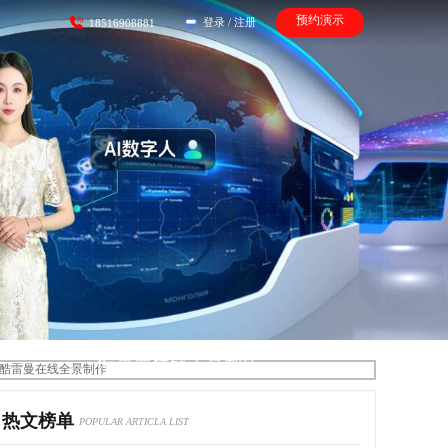
预约演示
登录
/
注册
18516908881
酷雷曼在线全景制作
热文榜单
POPULAR ARTICLA LIST