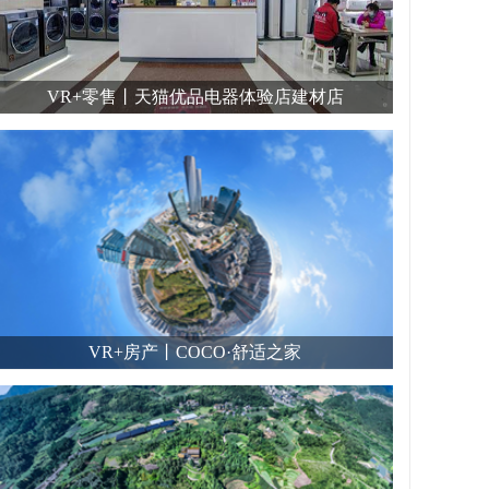
VR+零售丨天猫优品电器体验店建材店
VR+房产丨COCO·舒适之家