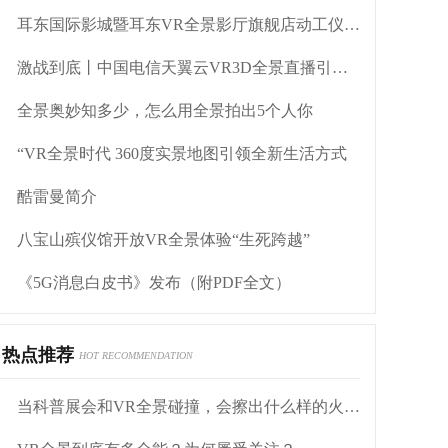
耳东国际影城暨耳东VR全景影厅旗舰店动工仪式盛大举行
激战到底丨中国电信天翼云VR3D全景直播引燃拳击热火
全景奥妙知多少，怎么用全景拍出5个人你
“VR全景时代 360度实景地图引领全新生活方式
酷雷曼简介
八宝山殡仪馆开放VR全景体验“生死跨越”
《5G消息白皮书》发布（附PDF全文）
热点推荐
HOT RECOMMENDATION
当科普展会和VR全景碰撞，会擦出什么样的火花？