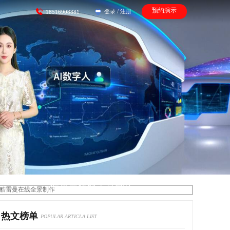
预约演示
登录
/
注册
18516908881
酷雷曼在线全景制作
热文榜单
POPULAR ARTICLA LIST