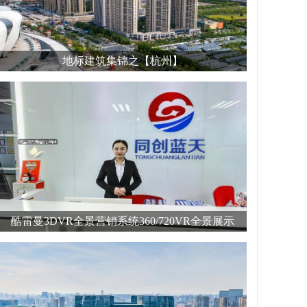
地标建筑集锦之【杭州】
酷雷曼3DVR全景营销系统360/720VR全景展示