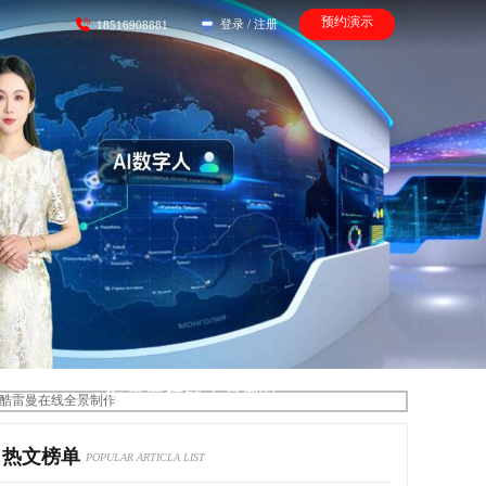
预约演示
登录
/
注册
18516908881
酷雷曼在线全景制作
热文榜单
POPULAR ARTICLA LIST