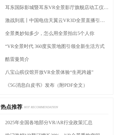
耳东国际影城暨耳东VR全景影厅旗舰店动工仪式盛大举行
激战到底丨中国电信天翼云VR3D全景直播引燃拳击热火
全景奥妙知多少，怎么用全景拍出5个人你
“VR全景时代 360度实景地图引领全新生活方式
酷雷曼简介
八宝山殡仪馆开放VR全景体验“生死跨越”
《5G消息白皮书》发布（附PDF全文）
热点推荐
HOT RECOMMENDATION
2025年全国各地部分VR/AR行业政策汇总