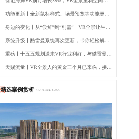
徐记海鲜VR预订增长38%，VR全景重构空间场景服务营销新范式
功能更新丨全新鼠标样式、场景预览等功能更新，体验再优化
身边的变化丨从“尝鲜”到“刚需”，VR全景让生活“立体化”
系统升级丨酷雷曼系统再次更新，带你轻松解锁实用新功能
重磅丨十五五规划送来VR行业利好，与酷雷曼一起共赢未来新基建！
天赐流量丨VR全景人的黄金三个月已来临，接住这波泼天富贵！
精选案例赏析
FEATURED CASE