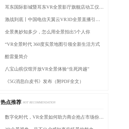
耳东国际影城暨耳东VR全景影厅旗舰店动工仪式盛大举行
激战到底丨中国电信天翼云VR3D全景直播引燃拳击热火
全景奥妙知多少，怎么用全景拍出5个人你
“VR全景时代 360度实景地图引领全新生活方式
酷雷曼简介
八宝山殡仪馆开放VR全景体验“生死跨越”
《5G消息白皮书》发布（附PDF全文）
热点推荐
HOT RECOMMENDATION
数字化时代，VR全景如何助力商企抢占市场份额？