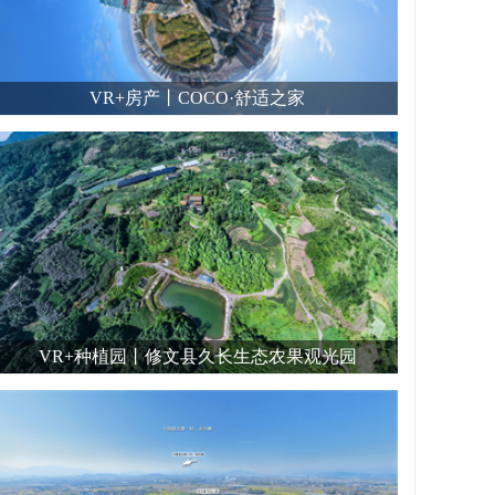
VR+房产丨COCO·舒适之家
VR+种植园丨修文县久长生态农果观光园