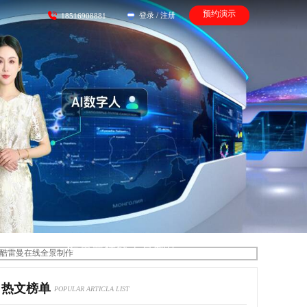
预约演示
登录
/
注册
18516908881
酷雷曼在线全景制作
热文榜单
POPULAR ARTICLA LIST