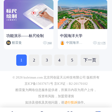
功能演示——标尺绘制
中国海洋大学
酷雷曼
中国海洋大学
260
22.1万
1
2
3
4
5
下一页
© 2026 kuleiman.com 北京同创蓝天云科技有限公司 版权所有
京ICP备15037671号 京ICP证：B2-20170102
酷雷曼为网络信息服务提供者，所展示内容为用户上传，
投资有风险，加盟需谨慎
如涉及侵权及其他问题，请
进行投诉
操作。