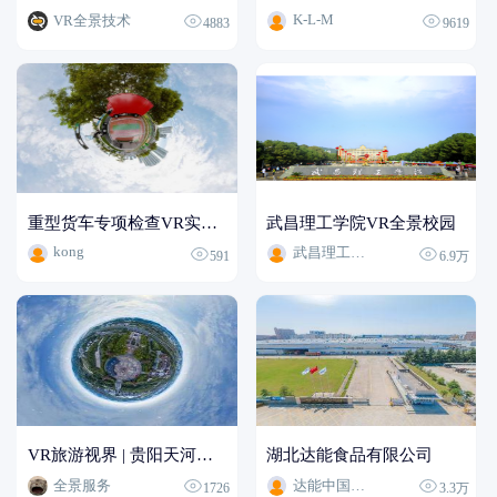
K-L-M
VR全景技术
4883
9619
重型货车专项检查VR实景模拟培训-2026
武昌理工学院VR全景校园
kong
武昌理工学院VR全景校园
591
6.9万
VR旅游视界 | 贵阳天河潭旅游度假区VR全景导览
湖北达能食品有限公司
全景服务
达能中国饮料
1726
3.3万