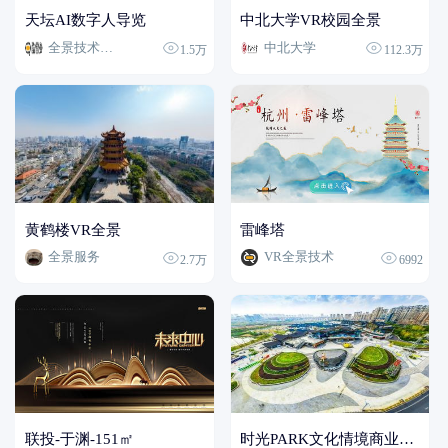
天坛AI数字人导览
中北大学VR校园全景
全景技术专家
中北大学
1.5万
112.3万
黄鹤楼VR全景
雷峰塔
全景服务
VR全景技术
2.7万
6992
联投-于渊-151㎡
时光PARK文化情境商业公园