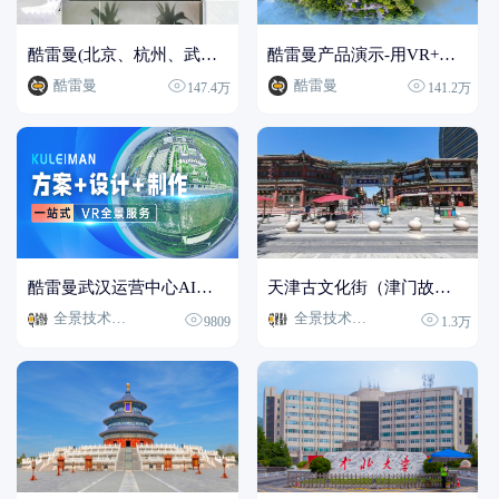
酷雷曼(北京、杭州、武汉)企业内景
酷雷曼产品演示-用VR+AI讲好品牌故事
酷雷曼
酷雷曼
147.4万
141.2万
酷雷曼武汉运营中心AI数字人导览
天津古文化街（津门故里）AI数字人导览
全景技术专家
全景技术专家
9809
1.3万