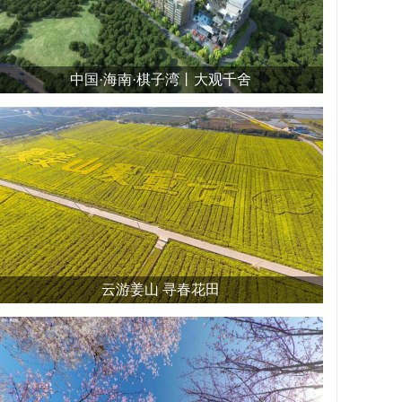
中国·海南·棋子湾丨大观千舍
云游姜山 寻春花田