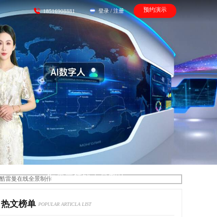
预约演示
登录
/
注册
18516908881
酷雷曼在线全景制作
热文榜单
POPULAR ARTICLA LIST