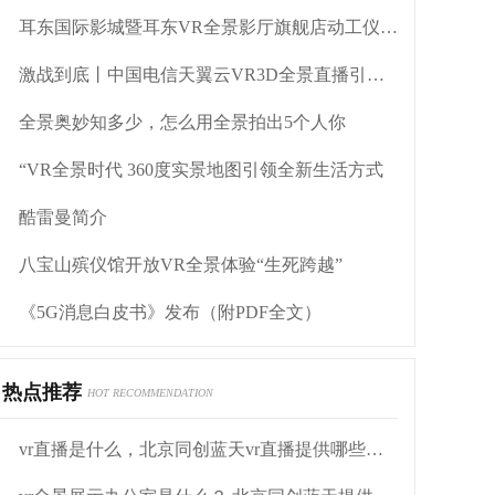
耳东国际影城暨耳东VR全景影厅旗舰店动工仪式盛大举行
激战到底丨中国电信天翼云VR3D全景直播引燃拳击热火
全景奥妙知多少，怎么用全景拍出5个人你
“VR全景时代 360度实景地图引领全新生活方式
酷雷曼简介
八宝山殡仪馆开放VR全景体验“生死跨越”
《5G消息白皮书》发布（附PDF全文）
热点推荐
HOT RECOMMENDATION
vr直播是什么，北京同创蓝天vr直播提供哪些解决方案？