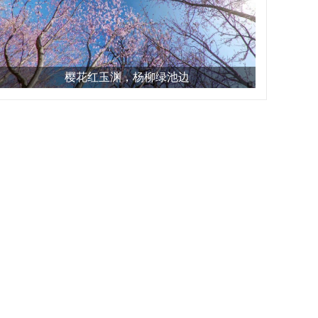
樱花红玉渊，杨柳绿池边