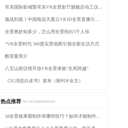
耳东国际影城暨耳东VR全景影厅旗舰店动工仪式盛大举行
激战到底丨中国电信天翼云VR3D全景直播引燃拳击热火
全景奥妙知多少，怎么用全景拍出5个人你
“VR全景时代 360度实景地图引领全新生活方式
酷雷曼简介
八宝山殡仪馆开放VR全景体验“生死跨越”
《5G消息白皮书》发布（附PDF全文）
热点推荐
HOT RECOMMENDATION
3d全景效果图制作有哪些技巧？如何才能制作出完美的全景图？