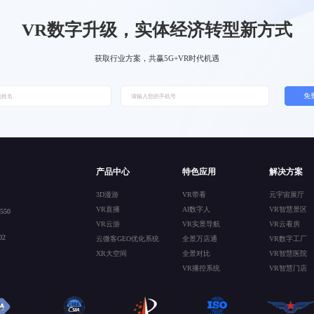
VR数字升级，实体经济转型新方式
获取行业方案，共赢5G+VR时代机遇
免
产品中心
特色应用
解决方案
3D漫游
VR带看
元宇宙展厅
VR直播
AI数字人
VR智慧景区
50
VR云游
VR实景导航
VR云看房
2
云微客GEO优化系统
全景万店通
VR数字工厂
XR大空间
全景对比
VR智慧医院
VR播控系统
VR智慧门店