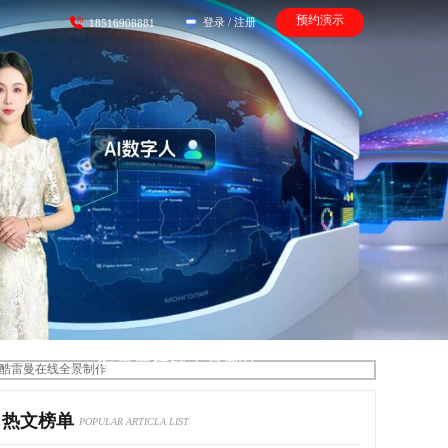
预约演示
登录
/
注册
18516908881
酷雷曼在线全景制作
热文榜单
POPULAR ARTICLA LIST