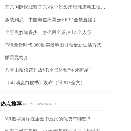
耳东国际影城暨耳东VR全景影厅旗舰店动工仪式盛大举行
激战到底丨中国电信天翼云VR3D全景直播引燃拳击热火
全景奥妙知多少，怎么用全景拍出5个人你
“VR全景时代 360度实景地图引领全新生活方式
酷雷曼简介
八宝山殡仪馆开放VR全景体验“生死跨越”
《5G消息白皮书》发布（附PDF全文）
热点推荐
HOT RECOMMENDATION
VR数字展厅在企业中应用的优势有哪些？