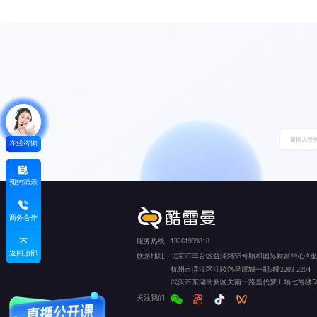
在线咨询
预约演示
商务合作
服务热线:
13261999818
返回顶部
联系地址:
北京市丰台区益泽路55号顺和国际财富中心A座5
杭州市滨江区江陵路星耀城一期3幢2203-2204
武汉市东湖高新区关南一路当代梦工场七号楼50
关注我们: