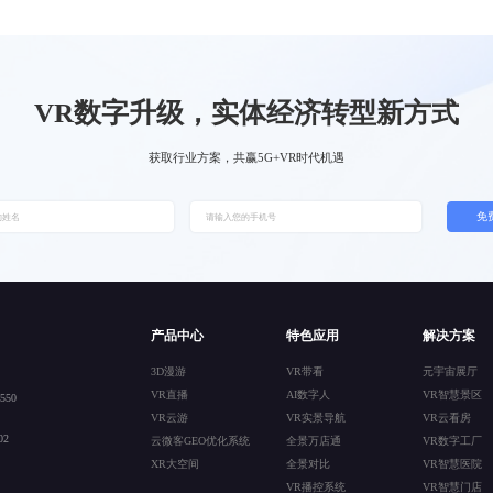
VR数字升级，实体经济转型新方式
获取行业方案，共赢5G+VR时代机遇
免
产品中心
特色应用
解决方案
3D漫游
VR带看
元宇宙展厅
VR直播
AI数字人
VR智慧景区
50
VR云游
VR实景导航
VR云看房
2
云微客GEO优化系统
全景万店通
VR数字工厂
XR大空间
全景对比
VR智慧医院
VR播控系统
VR智慧门店