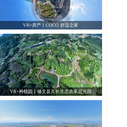
VR+房产丨COCO·舒适之家
VR+种植园丨修文县久长生态农果观光园