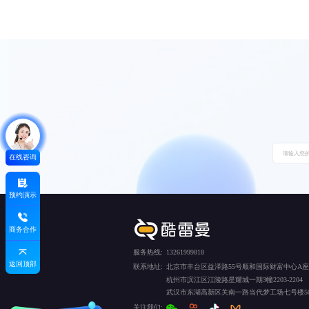
在线咨询
预约演示
商务合作
服务热线:
13261999818
返回顶部
联系地址:
北京市丰台区益泽路55号顺和国际财富中心A座5
杭州市滨江区江陵路星耀城一期3幢2203-2204
武汉市东湖高新区关南一路当代梦工场七号楼50
关注我们: