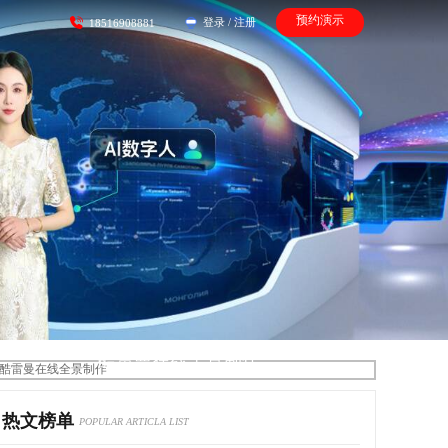
预约演示
登录
/
注册
18516908881
酷雷曼在线全景制作
热文榜单
POPULAR ARTICLA LIST