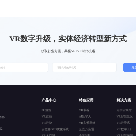
VR数字升级，实体经济转型新方式
获取行业方案，共赢5G+VR时代机遇
免
产品中心
特色应用
解决方案
3D漫游
VR带看
元宇宙展厅
VR直播
AI数字人
VR智慧景区
50
VR云游
VR实景导航
VR云看房
2
云微客GEO优化系统
全景万店通
VR数字工厂
XR大空间
全景对比
VR智慧医院