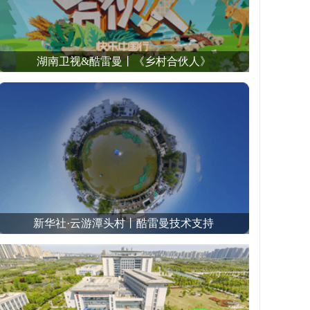
湖南卫视&酷雷曼丨《乡村合伙人》
新华社·云游潭头村丨酷雷曼技术支持