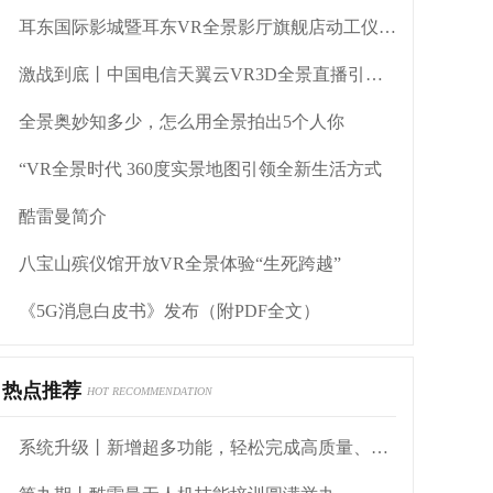
耳东国际影城暨耳东VR全景影厅旗舰店动工仪式盛大举行
激战到底丨中国电信天翼云VR3D全景直播引燃拳击热火
全景奥妙知多少，怎么用全景拍出5个人你
“VR全景时代 360度实景地图引领全新生活方式
酷雷曼简介
八宝山殡仪馆开放VR全景体验“生死跨越”
《5G消息白皮书》发布（附PDF全文）
热点推荐
HOT RECOMMENDATION
系统升级丨新增超多功能，轻松完成高质量、低成本全景制作