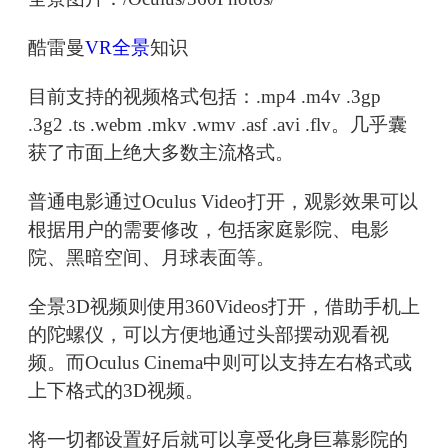
酷雷曼
VR全景
知识
目前支持的视频格式包括：.mp4 .m4v .3gp
.3g2 .ts .webm .mkv .wmv .asf .avi .flv。几乎囊
获了市面上绝大多数主流格式。
普通电影通过Oculus Video打开，观影效果可以
根据用户的需要修改，包括家庭影院、电影
院、黑暗空间、月球表面等。
全景3D视频则使用360Videos打开，借助手机上
的陀螺仪，可以方便地通过头部摆动观看视
频。而Oculus Cinema中则可以支持左右格式或
上下格式的3D视频。
将一切都设置好后就可以享受化身巨幕影院的