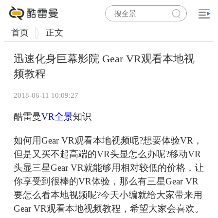
首页
正文
迅速化身巨幕影院 Gear VR观看本地视
频教程
2018-06-11 10:09:27
酷雷曼
VR全景
知识
如何用Gear VR观看本地视频呢?想要体验VR，
但是又买不起高端的VR头显怎么办呢?移动VR
头显三星Gear VR就能够用相对较低的价格，让
你享受到很棒的VR体验，那么有三星Gear VR
要怎么看本地视频呢?今天小编就给大家带来用
Gear VR观看本地视频教程，希望大家会喜欢。