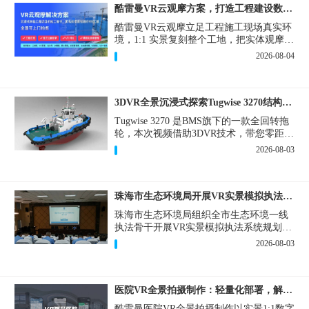
酷雷曼VR云观摩方案，打造工程建设数字化观摩新范式
酷雷曼VR云观摩立足工程施工现场真实环
境，1:1 实景复刻整个工地，把实体观摩会
完整搬到云端线上，兼顾线下实体观摩与
2026-08-04
线上云观摩双重需求，为施工单位、建设
方、监理、监管部门提供一套接地气、可
落地的数字化观摩解决方案。
3DVR全景沉浸式探索Tugwise 3270结构一览
Tugwise 3270 是BMS旗下的一款全回转拖
轮，本次视频借助3DVR技术，带您零距离
透视这艘拖轮的内外构造，沉浸式探索每
2026-08-03
一处细节。
珠海市生态环境局开展VR实景模拟执法专题培训
珠海市生态环境局组织全市生态环境一线
执法骨干开展VR实景模拟执法系统规划建
设和教学培训，持续推进科技赋能生态环
2026-08-03
境执法，夯实队伍办案“基本功”。
医院VR全景拍摄制作：轻量化部署，解决医患真实痛点
酷雷曼医院VR全景拍摄制作以实景1:1数字