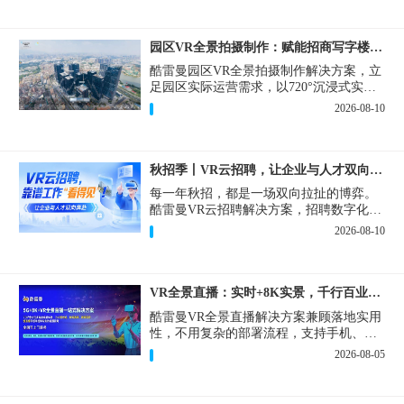
园区VR全景拍摄制作：赋能招商写字楼出租运维巡检多场景
酷雷曼园区VR全景拍摄制作解决方案，立
足园区实际运营需求，以720°沉浸式实景
复刻为核心，精准破解园区对外营销、对
2026-08-10
内管理中的各类痛点，将线下实景转化为
可高效复用的数字资产。
秋招季丨VR云招聘，让企业与人才双向奔赴！
每一年秋招，都是一场双向拉扯的博弈。
酷雷曼VR云招聘解决方案，招聘数字化的
实用工具，告别“信息博弈”，真正实现企
2026-08-10
业与人才双向奔赴。
VR全景直播：实时+8K实景，千行百业的数字化利器
酷雷曼VR全景直播解决方案兼顾落地实用
性，不用复杂的部署流程，支持手机、网
页多端访问，解决各行各业 “看得见、信
2026-08-05
得过、降成本、提转化” 的实际难题。