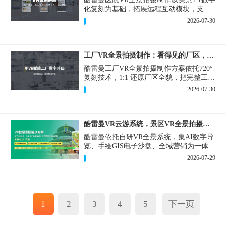
化复刻为基础，拓展远程互动模块，支持
定制，轻量化搭建部署，可挂载在公众
2026-07-30
号、官网等线上平台。
工厂VR全景拍摄制作：看得见的厂区，省下来的成本
酷雷曼工厂VR全景拍摄制作方案依托720°
复刻技术，1:1 还原厂区全貌，把完整工厂
搬进手机、电脑大屏，既是工厂对外拓客
2026-07-30
的数字化名片，也是内部管理、人员培训
的轻量化工具，实实在在解决工厂经营过
程中的多个痛点。
酷雷曼VR云游系统，景区VR全景拍摄制作一站式落地
酷雷曼依托自研VR全景系统，集AI数字导
览、手绘GIS电子沙盘、全域营销为一体，
打造从VR全景拍摄制作到成熟VR云游落
2026-07-29
地案例。
1
2
3
4
5
下一页