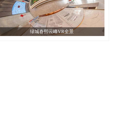
绿城春熙云峰VR全景