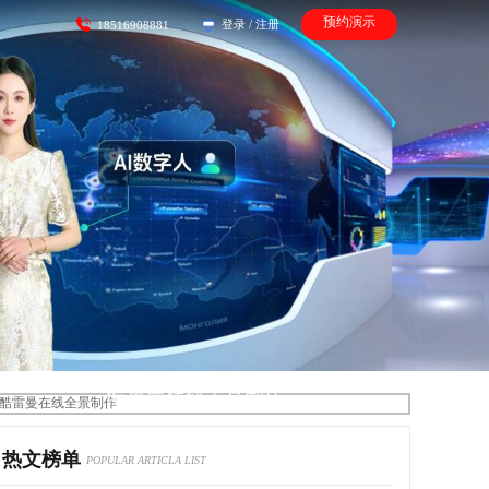
预约演示
登录
/
注册
18516908881
酷雷曼在线全景制作
热文榜单
POPULAR ARTICLA LIST