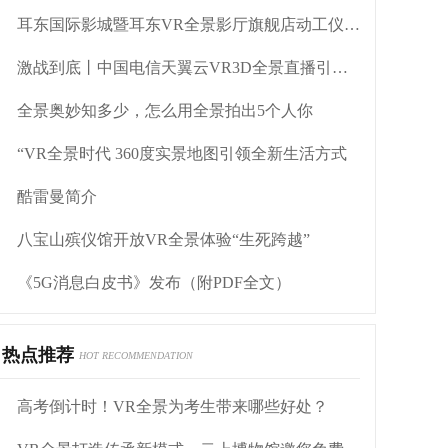
耳东国际影城暨耳东VR全景影厅旗舰店动工仪式盛大举行
激战到底丨中国电信天翼云VR3D全景直播引燃拳击热火
全景奥妙知多少，怎么用全景拍出5个人你
“VR全景时代 360度实景地图引领全新生活方式
酷雷曼简介
八宝山殡仪馆开放VR全景体验“生死跨越”
《5G消息白皮书》发布（附PDF全文）
热点推荐
HOT RECOMMENDATION
高考倒计时！VR全景为考生带来哪些好处？