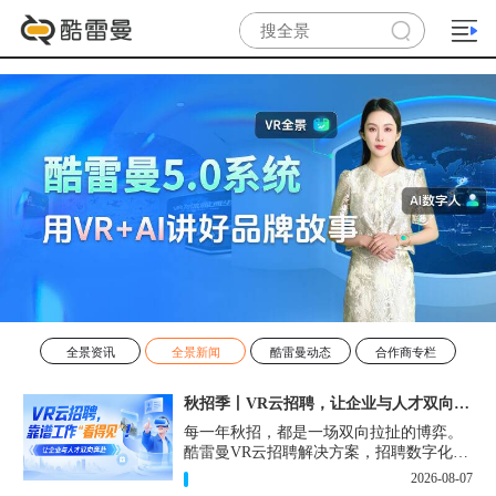
全景资讯
全景新闻
酷雷曼动态
合作商专栏
秋招季丨VR云招聘，让企业与人才双向奔赴！
每一年秋招，都是一场双向拉扯的博弈。
酷雷曼VR云招聘解决方案，招聘数字化的
实用工具，告别“信息博弈”，真正实现企
2026-08-07
业与人才双向奔赴。