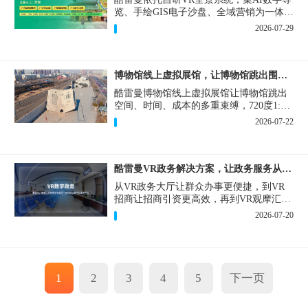
览、手绘GIS电子沙盘、全域营销为一体，
打造从VR全景拍摄制作到成熟VR云游落
2026-07-29
地案例。
博物馆线上虚拟展馆，让博物馆跳出围墙让历史随处可及
酷雷曼博物馆线上虚拟展馆让博物馆跳出
空间、时间、成本的多重束缚，720度1:1
实景复刻的VR数字展厅，已经成为博物馆
2026-07-22
数字化刚需新基建。
酷雷曼VR政务解决方案，让政务服务从“看得见”开始
从VR政务大厅让群众办事更便捷，到VR
招商让招商引资更高效，再到VR观摩汇报
让政务成果更直观，酷雷曼VR政务解决方
2026-07-20
案，解锁政务服务新体验，让服务从“看得
见”开始，向“更优质”迈进！
1
2
3
4
5
下一页