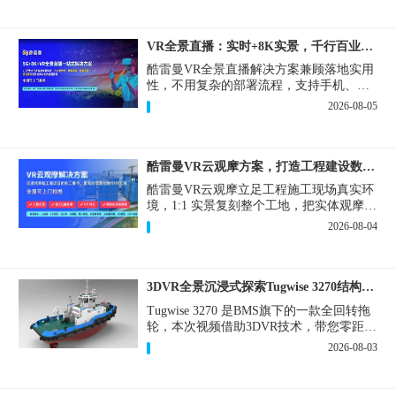
VR全景直播：实时+8K实景，千行百业的数字化利器
酷雷曼VR全景直播解决方案兼顾落地实用
性，不用复杂的部署流程，支持手机、网
页多端访问，解决各行各业 “看得见、信
2026-08-05
得过、降成本、提转化” 的实际难题。
酷雷曼VR云观摩方案，打造工程建设数字化观摩新范式
酷雷曼VR云观摩立足工程施工现场真实环
境，1:1 实景复刻整个工地，把实体观摩会
完整搬到云端线上，兼顾线下实体观摩与
2026-08-04
线上云观摩双重需求，为施工单位、建设
方、监理、监管部门提供一套接地气、可
落地的数字化观摩解决方案。
3DVR全景沉浸式探索Tugwise 3270结构一览
Tugwise 3270 是BMS旗下的一款全回转拖
轮，本次视频借助3DVR技术，带您零距离
透视这艘拖轮的内外构造，沉浸式探索每
2026-08-03
一处细节。