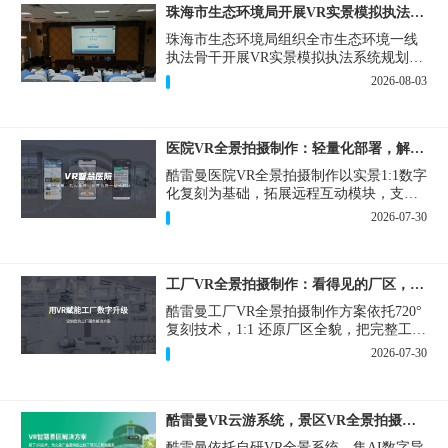
珠海市生态环境局开展VR实景模拟执法专题培训
珠海市生态环境局组织全市生态环境一线
执法骨干开展VR实景模拟执法系统规划建
设和教学培训，持续推进科技赋能生态环
2026-08-03
境执法，夯实队伍办案“基本功”。
医院VR全景拍摄制作：轻量化部署，解决医患真实痛点
酷雷曼医院VR全景拍摄制作以实景1:1数字
化复刻为基础，拓展远程互动模块，支持
定制，轻量化搭建部署，可挂载在公众
2026-07-30
号、官网等线上平台。
工厂VR全景拍摄制作：看得见的厂区，省下来的成本
酷雷曼工厂VR全景拍摄制作方案依托720°
复刻技术，1:1 还原厂区全貌，把完整工厂
搬进手机、电脑大屏，既是工厂对外拓客
2026-07-30
的数字化名片，也是内部管理、人员培训
的轻量化工具，实实在在解决工厂经营过
程中的多个痛点。
酷雷曼VR云游系统，景区VR全景拍摄制作一站式落地
酷雷曼依托自研VR全景系统，集AI数字导