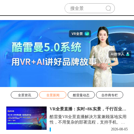
全景资讯
全景新闻
酷雷曼动态
合作商专栏
VR全景直播：实时+8K实景，千行百业的数字化利器
酷雷曼VR全景直播解决方案兼顾落地实用
性，不用复杂的部署流程，支持手机、网
页多端访问，解决各行各业 “看得见、信
2026-08-05
得过、降成本、提转化” 的实际难题。