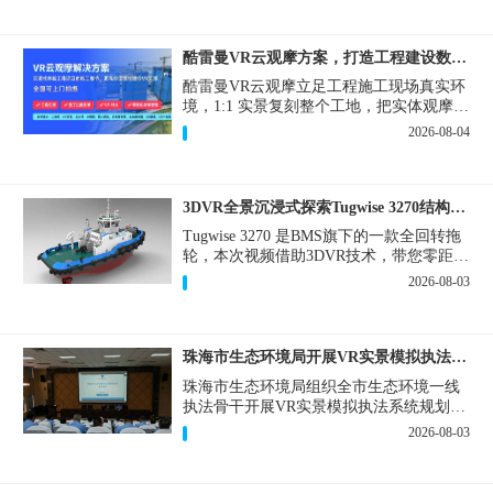
酷雷曼VR云观摩方案，打造工程建设数字化观摩新范式
酷雷曼VR云观摩立足工程施工现场真实环
境，1:1 实景复刻整个工地，把实体观摩会
完整搬到云端线上，兼顾线下实体观摩与
2026-08-04
线上云观摩双重需求，为施工单位、建设
方、监理、监管部门提供一套接地气、可
落地的数字化观摩解决方案。
3DVR全景沉浸式探索Tugwise 3270结构一览
Tugwise 3270 是BMS旗下的一款全回转拖
轮，本次视频借助3DVR技术，带您零距离
透视这艘拖轮的内外构造，沉浸式探索每
2026-08-03
一处细节。
珠海市生态环境局开展VR实景模拟执法专题培训
珠海市生态环境局组织全市生态环境一线
执法骨干开展VR实景模拟执法系统规划建
设和教学培训，持续推进科技赋能生态环
2026-08-03
境执法，夯实队伍办案“基本功”。