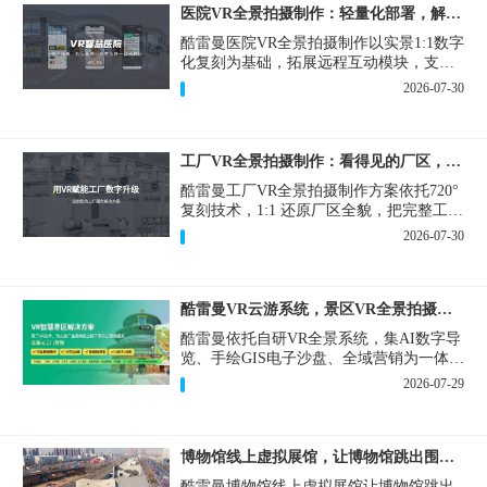
医院VR全景拍摄制作：轻量化部署，解决医患真实痛点
酷雷曼医院VR全景拍摄制作以实景1:1数字
化复刻为基础，拓展远程互动模块，支持
定制，轻量化搭建部署，可挂载在公众
2026-07-30
号、官网等线上平台。
工厂VR全景拍摄制作：看得见的厂区，省下来的成本
酷雷曼工厂VR全景拍摄制作方案依托720°
复刻技术，1:1 还原厂区全貌，把完整工厂
搬进手机、电脑大屏，既是工厂对外拓客
2026-07-30
的数字化名片，也是内部管理、人员培训
的轻量化工具，实实在在解决工厂经营过
程中的多个痛点。
酷雷曼VR云游系统，景区VR全景拍摄制作一站式落地
酷雷曼依托自研VR全景系统，集AI数字导
览、手绘GIS电子沙盘、全域营销为一体，
打造从VR全景拍摄制作到成熟VR云游落
2026-07-29
地案例。
博物馆线上虚拟展馆，让博物馆跳出围墙让历史随处可及
酷雷曼博物馆线上虚拟展馆让博物馆跳出