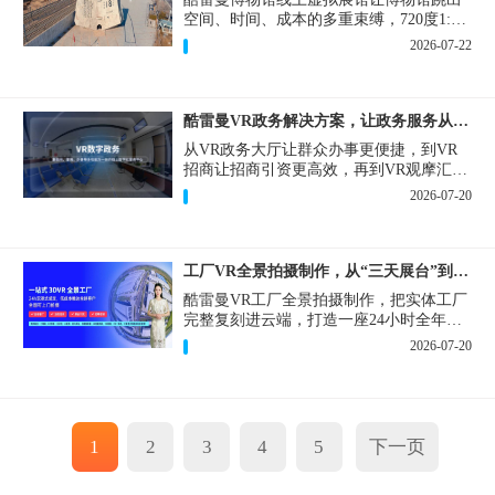
空间、时间、成本的多重束缚，720度1:1
实景复刻的VR数字展厅，已经成为博物馆
2026-07-22
数字化刚需新基建。
酷雷曼VR政务解决方案，让政务服务从“看得见”开始
从VR政务大厅让群众办事更便捷，到VR
招商让招商引资更高效，再到VR观摩汇报
让政务成果更直观，酷雷曼VR政务解决方
2026-07-20
案，解锁政务服务新体验，让服务从“看得
见”开始，向“更优质”迈进！
工厂VR全景拍摄制作，从“三天展台”到“全时在线”
酷雷曼VR工厂全景拍摄制作，把实体工厂
完整复刻进云端，打造一座24小时全年无
休、不限面积、不限展品的线上展厅，改
2026-07-20
写工厂营销获客模式。
1
2
3
4
5
下一页