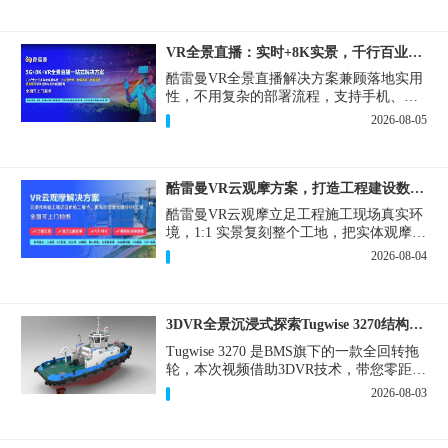
VR全景直播：实时+8K实景，千行百业的数字化利器
酷雷曼VR全景直播解决方案兼顾落地实用
性，不用复杂的部署流程，支持手机、网
页多端访问，解决各行各业 “看得见、信
2026-08-05
得过、降成本、提转化” 的实际难题。
酷雷曼VR云观摩方案，打造工程建设数字化观摩新范式
酷雷曼VR云观摩立足工程施工现场真实环
境，1:1 实景复刻整个工地，把实体观摩会
完整搬到云端线上，兼顾线下实体观摩与
2026-08-04
线上云观摩双重需求，为施工单位、建设
方、监理、监管部门提供一套接地气、可
落地的数字化观摩解决方案。
3DVR全景沉浸式探索Tugwise 3270结构一览
Tugwise 3270 是BMS旗下的一款全回转拖
轮，本次视频借助3DVR技术，带您零距离
透视这艘拖轮的内外构造，沉浸式探索每
2026-08-03
一处细节。