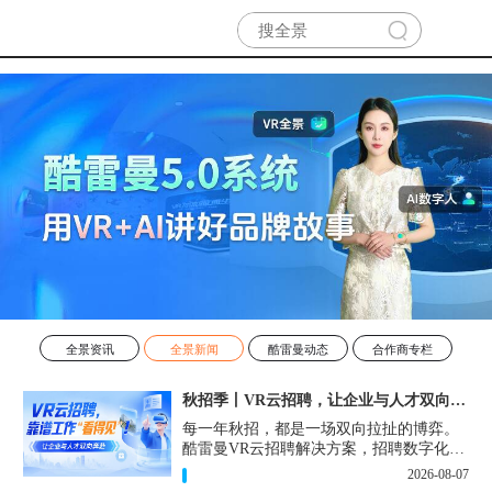
全景资讯
全景新闻
酷雷曼动态
合作商专栏
秋招季丨VR云招聘，让企业与人才双向奔赴！
每一年秋招，都是一场双向拉扯的博弈。
酷雷曼VR云招聘解决方案，招聘数字化的
实用工具，告别“信息博弈”，真正实现企
2026-08-07
业与人才双向奔赴。