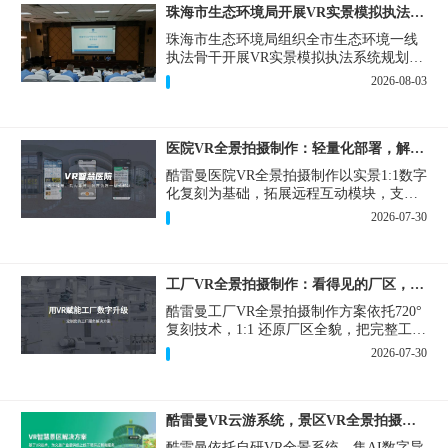
珠海市生态环境局开展VR实景模拟执法专题培训
珠海市生态环境局组织全市生态环境一线
执法骨干开展VR实景模拟执法系统规划建
设和教学培训，持续推进科技赋能生态环
2026-08-03
境执法，夯实队伍办案“基本功”。
医院VR全景拍摄制作：轻量化部署，解决医患真实痛点
酷雷曼医院VR全景拍摄制作以实景1:1数字
化复刻为基础，拓展远程互动模块，支持
定制，轻量化搭建部署，可挂载在公众
2026-07-30
号、官网等线上平台。
工厂VR全景拍摄制作：看得见的厂区，省下来的成本
酷雷曼工厂VR全景拍摄制作方案依托720°
复刻技术，1:1 还原厂区全貌，把完整工厂
搬进手机、电脑大屏，既是工厂对外拓客
2026-07-30
的数字化名片，也是内部管理、人员培训
的轻量化工具，实实在在解决工厂经营过
程中的多个痛点。
酷雷曼VR云游系统，景区VR全景拍摄制作一站式落地
酷雷曼依托自研VR全景系统，集AI数字导