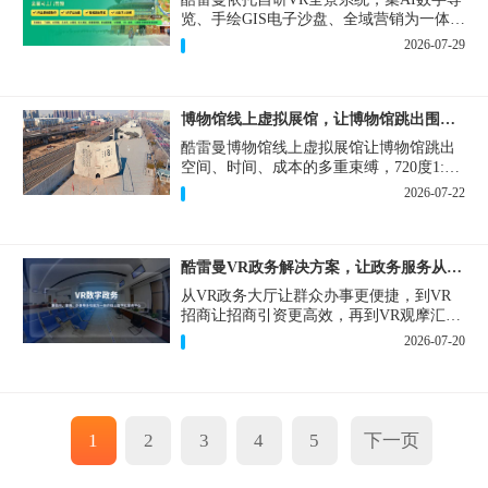
览、手绘GIS电子沙盘、全域营销为一体，
打造从VR全景拍摄制作到成熟VR云游落
2026-07-29
地案例。
博物馆线上虚拟展馆，让博物馆跳出围墙让历史随处可及
酷雷曼博物馆线上虚拟展馆让博物馆跳出
空间、时间、成本的多重束缚，720度1:1
实景复刻的VR数字展厅，已经成为博物馆
2026-07-22
数字化刚需新基建。
酷雷曼VR政务解决方案，让政务服务从“看得见”开始
从VR政务大厅让群众办事更便捷，到VR
招商让招商引资更高效，再到VR观摩汇报
让政务成果更直观，酷雷曼VR政务解决方
2026-07-20
案，解锁政务服务新体验，让服务从“看得
见”开始，向“更优质”迈进！
1
2
3
4
5
下一页