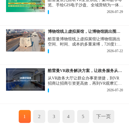
览、手绘GIS电子沙盘、全域营销为一体，
打造从VR全景拍摄制作到成熟VR云游落
2026-07-29
地案例。
博物馆线上虚拟展馆，让博物馆跳出围墙让历史随处可及
酷雷曼博物馆线上虚拟展馆让博物馆跳出
空间、时间、成本的多重束缚，720度1:1
实景复刻的VR数字展厅，已经成为博物馆
2026-07-22
数字化刚需新基建。
酷雷曼VR政务解决方案，让政务服务从“看得见”开始
从VR政务大厅让群众办事更便捷，到VR
招商让招商引资更高效，再到VR观摩汇报
让政务成果更直观，酷雷曼VR政务解决方
2026-07-20
案，解锁政务服务新体验，让服务从“看得
见”开始，向“更优质”迈进！
1
2
3
4
5
下一页