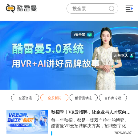
全景资讯
全景新闻
酷雷曼动态
合作商专栏
秋招季丨VR云招聘，让企业与人才双向奔赴！
每一年秋招，都是一场双向拉扯的博弈。
酷雷曼VR云招聘解决方案，招聘数字化的
实用工具，告别“信息博弈”，真正实现企
2026-08-07
业与人才双向奔赴。