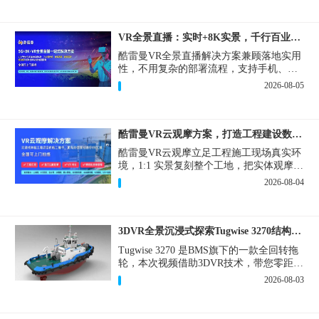
VR全景直播：实时+8K实景，千行百业的数字化利器
酷雷曼VR全景直播解决方案兼顾落地实用
性，不用复杂的部署流程，支持手机、网
页多端访问，解决各行各业 “看得见、信
2026-08-05
得过、降成本、提转化” 的实际难题。
酷雷曼VR云观摩方案，打造工程建设数字化观摩新范式
酷雷曼VR云观摩立足工程施工现场真实环
境，1:1 实景复刻整个工地，把实体观摩会
完整搬到云端线上，兼顾线下实体观摩与
2026-08-04
线上云观摩双重需求，为施工单位、建设
方、监理、监管部门提供一套接地气、可
落地的数字化观摩解决方案。
3DVR全景沉浸式探索Tugwise 3270结构一览
Tugwise 3270 是BMS旗下的一款全回转拖
轮，本次视频借助3DVR技术，带您零距离
透视这艘拖轮的内外构造，沉浸式探索每
2026-08-03
一处细节。