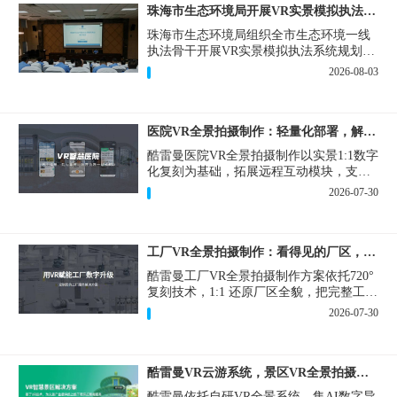
珠海市生态环境局开展VR实景模拟执法专题培训
珠海市生态环境局组织全市生态环境一线
执法骨干开展VR实景模拟执法系统规划建
设和教学培训，持续推进科技赋能生态环
2026-08-03
境执法，夯实队伍办案“基本功”。
医院VR全景拍摄制作：轻量化部署，解决医患真实痛点
酷雷曼医院VR全景拍摄制作以实景1:1数字
化复刻为基础，拓展远程互动模块，支持
定制，轻量化搭建部署，可挂载在公众
2026-07-30
号、官网等线上平台。
工厂VR全景拍摄制作：看得见的厂区，省下来的成本
酷雷曼工厂VR全景拍摄制作方案依托720°
复刻技术，1:1 还原厂区全貌，把完整工厂
搬进手机、电脑大屏，既是工厂对外拓客
2026-07-30
的数字化名片，也是内部管理、人员培训
的轻量化工具，实实在在解决工厂经营过
程中的多个痛点。
酷雷曼VR云游系统，景区VR全景拍摄制作一站式落地
酷雷曼依托自研VR全景系统，集AI数字导