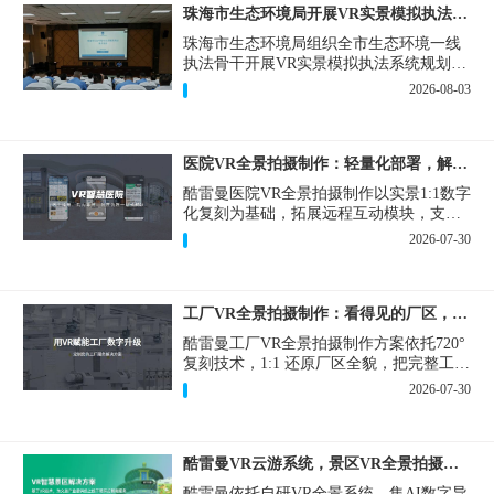
珠海市生态环境局开展VR实景模拟执法专题培训
珠海市生态环境局组织全市生态环境一线
执法骨干开展VR实景模拟执法系统规划建
设和教学培训，持续推进科技赋能生态环
2026-08-03
境执法，夯实队伍办案“基本功”。
医院VR全景拍摄制作：轻量化部署，解决医患真实痛点
酷雷曼医院VR全景拍摄制作以实景1:1数字
化复刻为基础，拓展远程互动模块，支持
定制，轻量化搭建部署，可挂载在公众
2026-07-30
号、官网等线上平台。
工厂VR全景拍摄制作：看得见的厂区，省下来的成本
酷雷曼工厂VR全景拍摄制作方案依托720°
复刻技术，1:1 还原厂区全貌，把完整工厂
搬进手机、电脑大屏，既是工厂对外拓客
2026-07-30
的数字化名片，也是内部管理、人员培训
的轻量化工具，实实在在解决工厂经营过
程中的多个痛点。
酷雷曼VR云游系统，景区VR全景拍摄制作一站式落地
酷雷曼依托自研VR全景系统，集AI数字导