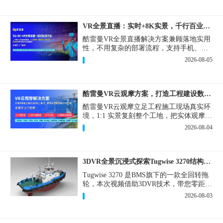
VR全景直播：实时+8K实景，千行百业的数字化利器
酷雷曼VR全景直播解决方案兼顾落地实用
性，不用复杂的部署流程，支持手机、网
页多端访问，解决各行各业 “看得见、信
2026-08-05
得过、降成本、提转化” 的实际难题。
酷雷曼VR云观摩方案，打造工程建设数字化观摩新范式
酷雷曼VR云观摩立足工程施工现场真实环
境，1:1 实景复刻整个工地，把实体观摩会
完整搬到云端线上，兼顾线下实体观摩与
2026-08-04
线上云观摩双重需求，为施工单位、建设
方、监理、监管部门提供一套接地气、可
落地的数字化观摩解决方案。
3DVR全景沉浸式探索Tugwise 3270结构一览
Tugwise 3270 是BMS旗下的一款全回转拖
轮，本次视频借助3DVR技术，带您零距离
透视这艘拖轮的内外构造，沉浸式探索每
2026-08-03
一处细节。