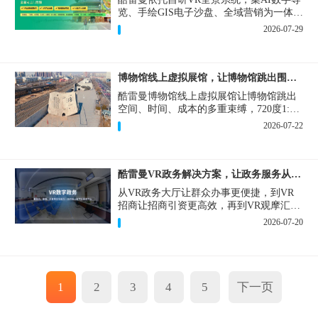
览、手绘GIS电子沙盘、全域营销为一体，
打造从VR全景拍摄制作到成熟VR云游落
2026-07-29
地案例。
博物馆线上虚拟展馆，让博物馆跳出围墙让历史随处可及
酷雷曼博物馆线上虚拟展馆让博物馆跳出
空间、时间、成本的多重束缚，720度1:1
实景复刻的VR数字展厅，已经成为博物馆
2026-07-22
数字化刚需新基建。
酷雷曼VR政务解决方案，让政务服务从“看得见”开始
从VR政务大厅让群众办事更便捷，到VR
招商让招商引资更高效，再到VR观摩汇报
让政务成果更直观，酷雷曼VR政务解决方
2026-07-20
案，解锁政务服务新体验，让服务从“看得
见”开始，向“更优质”迈进！
1
2
3
4
5
下一页