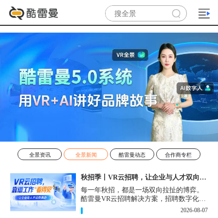
全景资讯
全景新闻
酷雷曼动态
合作商专栏
秋招季丨VR云招聘，让企业与人才双向奔赴！
每一年秋招，都是一场双向拉扯的博弈。
酷雷曼VR云招聘解决方案，招聘数字化的
实用工具，告别“信息博弈”，真正实现企
2026-08-07
业与人才双向奔赴。