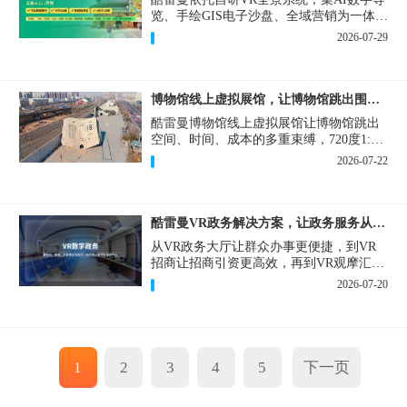
览、手绘GIS电子沙盘、全域营销为一体，
打造从VR全景拍摄制作到成熟VR云游落
2026-07-29
地案例。
博物馆线上虚拟展馆，让博物馆跳出围墙让历史随处可及
酷雷曼博物馆线上虚拟展馆让博物馆跳出
空间、时间、成本的多重束缚，720度1:1
实景复刻的VR数字展厅，已经成为博物馆
2026-07-22
数字化刚需新基建。
酷雷曼VR政务解决方案，让政务服务从“看得见”开始
从VR政务大厅让群众办事更便捷，到VR
招商让招商引资更高效，再到VR观摩汇报
让政务成果更直观，酷雷曼VR政务解决方
2026-07-20
案，解锁政务服务新体验，让服务从“看得
见”开始，向“更优质”迈进！
1
2
3
4
5
下一页