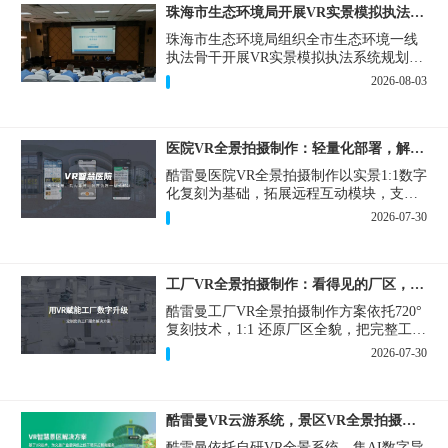
珠海市生态环境局开展VR实景模拟执法专题培训
珠海市生态环境局组织全市生态环境一线
执法骨干开展VR实景模拟执法系统规划建
设和教学培训，持续推进科技赋能生态环
2026-08-03
境执法，夯实队伍办案“基本功”。
医院VR全景拍摄制作：轻量化部署，解决医患真实痛点
酷雷曼医院VR全景拍摄制作以实景1:1数字
化复刻为基础，拓展远程互动模块，支持
定制，轻量化搭建部署，可挂载在公众
2026-07-30
号、官网等线上平台。
工厂VR全景拍摄制作：看得见的厂区，省下来的成本
酷雷曼工厂VR全景拍摄制作方案依托720°
复刻技术，1:1 还原厂区全貌，把完整工厂
搬进手机、电脑大屏，既是工厂对外拓客
2026-07-30
的数字化名片，也是内部管理、人员培训
的轻量化工具，实实在在解决工厂经营过
程中的多个痛点。
酷雷曼VR云游系统，景区VR全景拍摄制作一站式落地
酷雷曼依托自研VR全景系统，集AI数字导