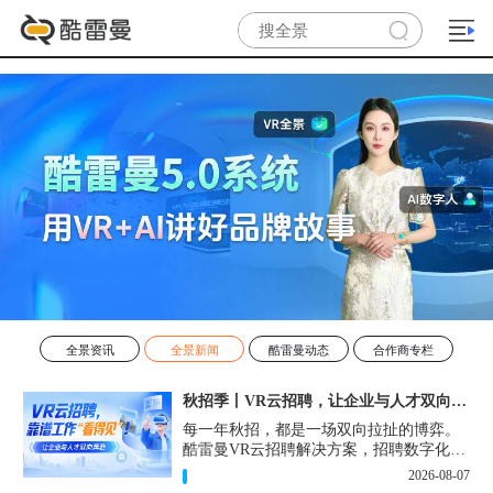
全景资讯
全景新闻
酷雷曼动态
合作商专栏
秋招季丨VR云招聘，让企业与人才双向奔赴！
每一年秋招，都是一场双向拉扯的博弈。
酷雷曼VR云招聘解决方案，招聘数字化的
实用工具，告别“信息博弈”，真正实现企
2026-08-07
业与人才双向奔赴。