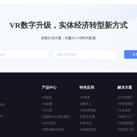
VR数字升级，实体经济转型新方式
获取行业方案，共赢5G+VR时代机遇
免
产品中心
特色应用
解决方案
3D漫游
VR带看
元宇宙展厅
VR直播
AI数字人
VR智慧景区
50
VR云游
VR实景导航
VR云看房
2
云微客GEO优化系统
全景万店通
VR数字工厂
XR大空间
全景对比
VR智慧医院
3D思政教学系统
VR播控系统
VR智慧门店