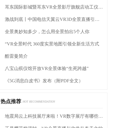
耳东国际影城暨耳东VR全景影厅旗舰店动工仪式盛大举行
激战到底丨中国电信天翼云VR3D全景直播引燃拳击热火
全景奥妙知多少，怎么用全景拍出5个人你
“VR全景时代 360度实景地图引领全新生活方式
酷雷曼简介
八宝山殡仪馆开放VR全景体验“生死跨越”
《5G消息白皮书》发布（附PDF全文）
热点推荐
HOT RECOMMENDATION
地震局云上科技展厅来啦！VR数字展厅有哪些好处？