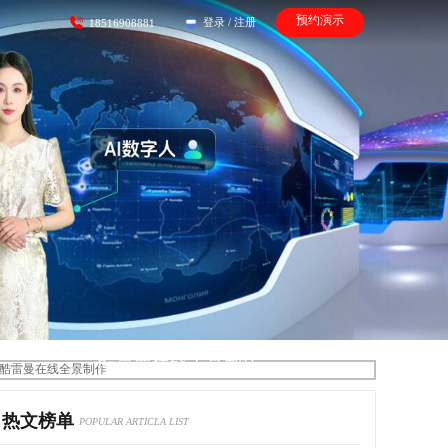
预约演示
登录
/
注册
18516908881
酷雷曼在线全景制作
热文榜单
POPULAR ARTICLA LIST