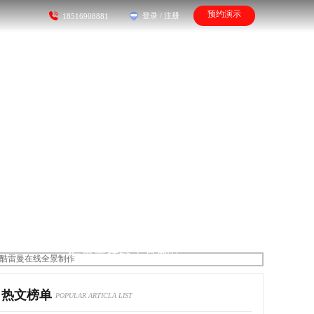
预约演示
登录
/
注册
18516908881
酷雷曼在线全景制作
热文榜单
POPULAR ARTICLA LIST