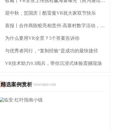
收藏丨VR全景上传携程赢海量曝光（附沟通话术）
迎中秋，贺国庆丨酷雷曼VR祝大家双节快乐
喜报丨合作商陈蛟亮相贵州·高寨村数字活动，酷雷曼助力资源破圈
为什么要用VR全景？5个答案告诉你
与优秀者同行，“复制经验”是成功的最快捷径
VR技术助力9.3阅兵，带你沉浸式体验震撼现场
精选案例赏析
FEATURED CASE