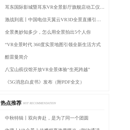
耳东国际影城暨耳东VR全景影厅旗舰店动工仪式盛大举行
激战到底丨中国电信天翼云VR3D全景直播引燃拳击热火
全景奥妙知多少，怎么用全景拍出5个人你
“VR全景时代 360度实景地图引领全新生活方式
酷雷曼简介
八宝山殡仪馆开放VR全景体验“生死跨越”
《5G消息白皮书》发布（附PDF全文）
热点推荐
HOT RECOMMENDATION
中秋特辑丨双向奔赴，是为了同一个团圆