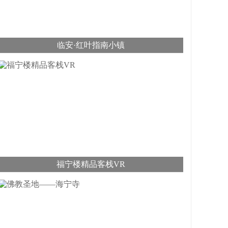
临安·红叶指南小镇
福宁楼精品客栈VR