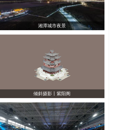
湘潭城市夜景
倾斜摄影丨紫阳阁