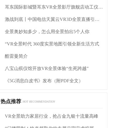
耳东国际影城暨耳东VR全景影厅旗舰店动工仪式盛大举行
激战到底丨中国电信天翼云VR3D全景直播引燃拳击热火
全景奥妙知多少，怎么用全景拍出5个人你
“VR全景时代 360度实景地图引领全新生活方式
酷雷曼简介
八宝山殡仪馆开放VR全景体验“生死跨越”
《5G消息白皮书》发布（附PDF全文）
热点推荐
HOT RECOMMENDATION
VR全景助力家居行业，抢占金九银十流量高峰