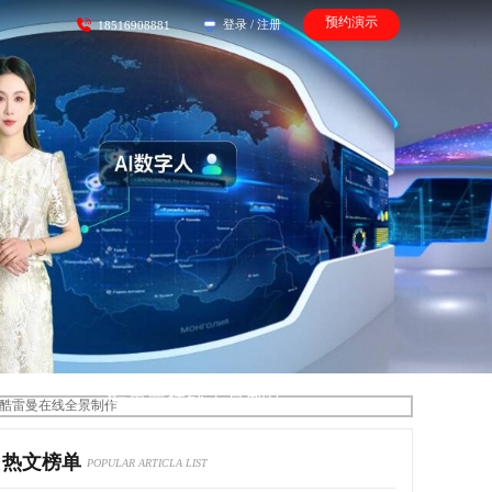
预约演示
登录
/
注册
18516908881
酷雷曼在线全景制作
热文榜单
POPULAR ARTICLA LIST