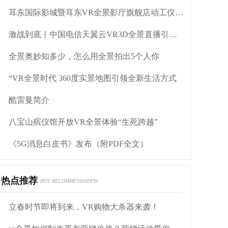
耳东国际影城暨耳东VR全景影厅旗舰店动工仪式盛大举行
激战到底丨中国电信天翼云VR3D全景直播引燃拳击热火
全景奥妙知多少，怎么用全景拍出5个人你
“VR全景时代 360度实景地图引领全新生活方式
酷雷曼简介
八宝山殡仪馆开放VR全景体验“生死跨越”
《5G消息白皮书》发布（附PDF全文）
热点推荐
HOT RECOMMENDATION
立春时节即将到来，VR购物大杀器来袭！