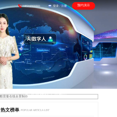
预约演示
登录
/
注册
18516908881
酷雷曼在线全景制作
热文榜单
POPULAR ARTICLA LIST