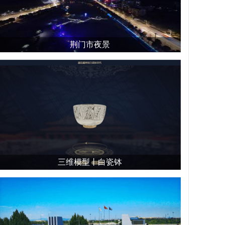
荆门市夜景
三维模型丨白瓷钵