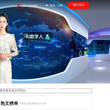
预约演示
登录
/
注册
18516908881
酷雷曼在线全景制作
热文榜单
POPULAR ARTICLA LIST