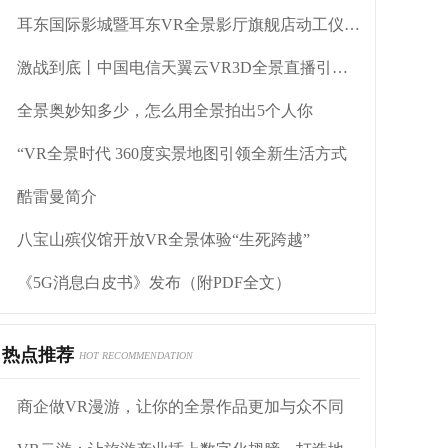
耳东国际影城暨耳东VR全景影厅旗舰店动工仪式盛大举行
激战到底丨中国电信天翼云VR3D全景直播引燃拳击热火
全景奥妙知多少，怎么用全景拍出5个人你
“VR全景时代 360度实景地图引领全新生活方式
酷雷曼简介
八宝山殡仪馆开放VR全景体验“生死跨越”
《5G消息白皮书》发布（附PDF全文）
热点推荐
HOT RECOMMENDATION
商企做VR漫游，让你的全景作品更加与众不同